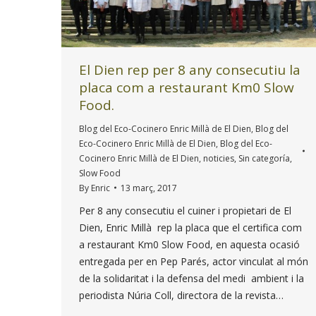
El Dien rep per 8 any consecutiu la
placa com a restaurant Km0 Slow
Food.
Blog del Eco-Cocinero Enric Millà de El Dien
,
Blog del
Eco-Cocinero Enric Millà de El Dien
,
Blog del Eco-
Cocinero Enric Millà de El Dien
,
noticies
,
Sin categoría
,
Slow Food
By
Enric
13 març, 2017
Per 8 any consecutiu el cuiner i propietari de El
Dien, Enric Millà rep la placa que el certifica com
a restaurant Km0 Slow Food, en aquesta ocasió
entregada per en Pep Parés, actor vinculat al món
de la solidaritat i la defensa del medi ambient i la
periodista Núria Coll, directora de la revista…