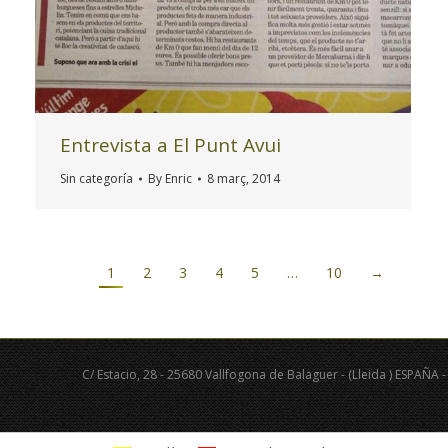
Entrevista a El Punt Avui
Sin categoría
By
Enric
8 març, 2014
1
2
3
4
5
…
10
→
C/ Estacio, 28 - 25680 Vallfogona de Balaguer - (Lleida ) ESPAÑA