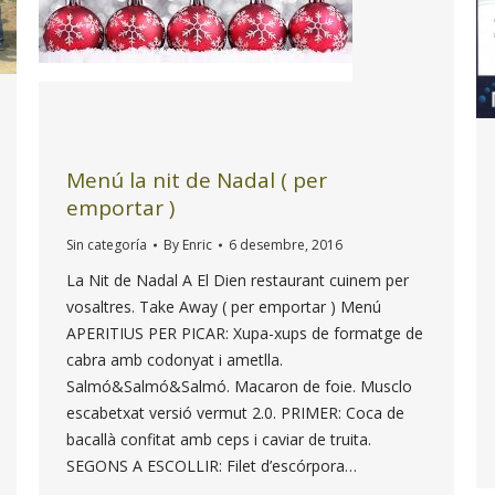
Menú la nit de Nadal ( per
emportar )
Sin categoría
By
Enric
6 desembre, 2016
La Nit de Nadal A El Dien restaurant cuinem per
vosaltres. Take Away ( per emportar ) Menú
APERITIUS PER PICAR: Xupa-xups de formatge de
cabra amb codonyat i ametlla.
Salmó&Salmó&Salmó. Macaron de foie. Musclo
escabetxat versió vermut 2.0. PRIMER: Coca de
bacallà confitat amb ceps i caviar de truita.
SEGONS A ESCOLLIR: Filet d’escórpora…