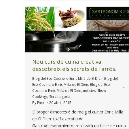
Nou curs de cuina creativa,
descobreix els secrets de l’arròs.
Blog del Eco-Cocinero Enric Millà de El Dien
,
Blog del
Eco-Cocinero Enric Millà de El Dien
,
Blog del Eco-
Cocinero Enric Millà de El Dien
,
noticies
,
Show
Cookings
,
Sin categoría
By
Enric
20 abril, 2015
El proper dimecres 6 de maig el cuiner Enric Millà
de El Dien i xef executiu de
GastroAsesoramiento realitzarà un taller de cuina