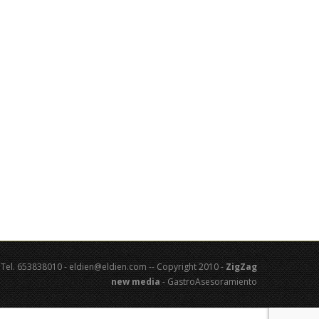
 - Tel. 653838010 - eldien@eldien.com -- Copyright 2010 -
ZigZag
new media
- GastroAsesoramiento