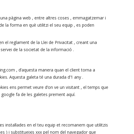
 una pàgina web , entre altres coses , emmagatzemar i
e la forma en què utilitzi el seu equip , es poden
 el reglament de la Llei de Privacitat , creant una
servei de la societat de la informació .
ring.com , d’aquesta manera quan el client torna a
kies. Aquesta galeta té una durada d’1 any .
okies ens permet veure d’on ve un visitant , el temps que
e google fa de les galetes prement aquí.
etes instal·lades en el teu equip et recomanem que utilitzis
es ) i substitueixis xxx pel nom del navegador que