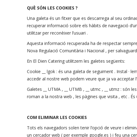
QUÈ SÓN LES COOKIES ?
Una galeta és un fitxer que es descarrega al seu ordi
recuperar informació sobre els hàbits de navegació d’un 
utilitzar per reconèixer l’usuari .
Aquesta informació recuperada ha de respectar sempre la 
Nova Regulació Comunitària i Nacional , per salvaguardar 
En El Dien Catering utilitzem les galetes següents:
Cookie __ lgok : és una galeta de seguiment . Instal · l
accedir al nostre web podem veure que ja va acceptar l’ 
Galetes __ UTMA , __ UTMB , __ utmc , __ utmz : són les 
roman a la nostra web , les pàgines que visita , etc . É
COM ELIMINAR LES COOKIES
Tots els navegadors solen tenir l’opció de veure i eliminar
un cercador web ( per exemple google.es ) i feu una cer