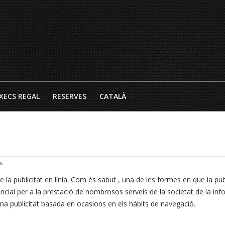
INICI
EL RESTAURANT
CARTA 
XECS REGAL
RESERVES
CATALÀ
».
e la publicitat en línia. Com és sabut , una de les formes en que la pub
cial per a la prestació de nombrosos serveis de la societat de la in
en una publicitat basada en ocasions en els hàbits de navegació.