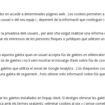
nador en accedir a determinades pàgines web . Les cookies permeten a
usuari o del seu equip i , depenent de la informació que continguin i d
privadesa dels usuaris , per això s’ha volgut realitzar una reforma en
els interessos de les persones físiques o jurídiques que utilitzen un 
em aquesta galeta quan un usuari accepta l’ús de galetes en eldiencate
ús de galetes i no li vam mostrar el missatge d’avís sobre l’ús de coo
galetes que utilitza el servei de Google Analytics . L’ús d’aquestes co
s una galeta de seguiment . Pots obtenir més informació sobre l’ús qu
 les galetes instal·lades en l’equip client. Si desitges eliminar les gal
ca amb els termes següents: «eliminar cookies al xxx » ( sense comet