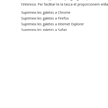
t’interessi. Per facilitar-te la tasca et proporcionem enl
Suprimeix les galetes a Chrome
Suprimeix les galetes a Firefox
Suprimeix les galetes a Internet Explorer
Suprimeix les galetes a Safari
Suprimeix les galetes a Opera
AMPLIAR INFORMACIÓ SOBRE L’ÚS DE COOKIES
Per obtenir més informació sobre l’ús de les cookies pot
– Guia sobre l’ús de les cookies elaborada per l’Agènci
– Llei de serveis de la societat de la informació.
Avís Legal
|
Política de Privacitat
Més informació sobre la nostra política de privacitat Mé