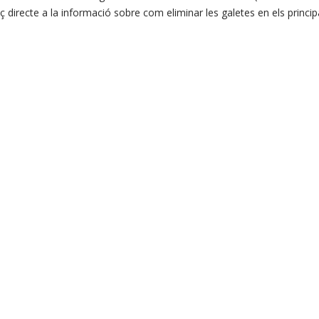
laç directe a la informació sobre com eliminar les galetes en els princi
s accedir als següents enllaços :
a Espanyola de Protecció de Dades .
s informació sobre el nostre avís legal.