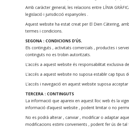
Amb caràcter general, les relacions entre LÍNIA GRÀFICA
legislació i jurisdicció espanyoles .
Aquest website ha estat creat per El Dien Càtering, amb 
termes i condicions.
SEGONA : CONDICIONS D’ÚS.
Els continguts , activitats comercials , productes i serv
continguts no es trobin autoritzats.
L’accés a aquest website és responsabilitat exclusiva de
L’accés a aquest website no suposa establir cap tipus de 
L’accés i navegació en aquest website suposa acceptar i 
TERCERA : CONTINGUTS
La informació que apareix en aquest lloc web és la vigent 
informació d’aquest website , podent limitar o no perme
No es podrà alterar , canviar , modificar o adaptar aque
modificacions estimi convenients , podent fer ús de tal 