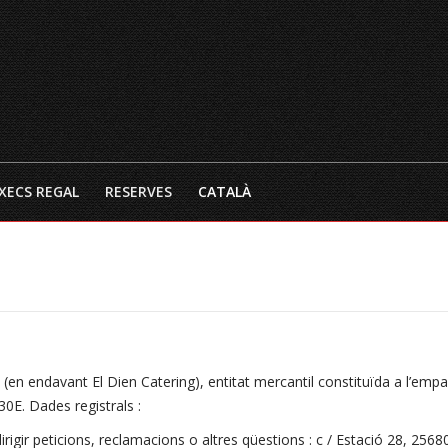
INICI
EL RESTAURANT
CARTA 
XECS REGAL
RESERVES
CATALÀ
(en endavant El Dien Catering), entitat mercantil constituïda a l’empa
0E. Dades registrals :
rigir peticions, reclamacions o altres qüestions : c / Estació 28, 2568