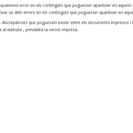
 qualsevol error en els continguts que poguessin aparèixer en aquest 
var-se dels errors en els continguts que poguessin aparèixer en aques
s discrepàncies que poguessin existir entre els documents impresos i l
 al website , prevaldrà la versió impresa .
conèixer els advertiments legals, condicions i termes d’ús contingude
 i evitar els perjudicis de qualsevol tipus que poguessin ocasionar-se 
dor Internet Explorer i Mozilla Firefox. El Dien Catering no es fa resp
altres navegadors o versions diferents dels navegadors pels que ha esta
l’accés a aquest web sigui ininterromput o que estigui lliure d’error. 
eb , estigui lliure d’error o causi un dany . En cap cas El Dien Caterin
pàgina web, incloent però no limitant-se , als ocasionats als sistemes i
essin ocasionar-se als usuaris per un ús inadequat d’aquest website .
comunicacions que poguessin ocórrer en qualsevol operació fins i tot d
ilitzats correctament si es compleixen les especificacions tècniques p