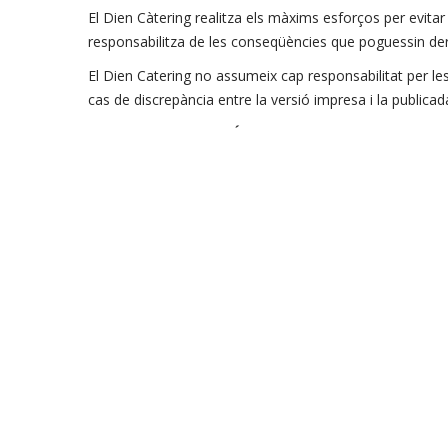
El Dien Càtering realitza els màxims esforços per evitar
responsabilitza de les conseqüències que poguessin deri
El Dien Catering no assumeix cap responsabilitat per le
cas de discrepància entre la versió impresa i la publicada
QUARTA : NAVEGACIÓ
L’accés i navegació en aquest website suposa acceptar i 
perquè la navegació es realitzi en les millors condicions
Aquest website ha estat dissenyat per suportar el navega
poguessin ocasionar-se als usuaris per la utilització d’
El Dien Catering no es responsabilitza ni garanteix que 
software al que pugui accedir-se a través d’aquest lloc w
de qualsevol tipus que sorgeixin per l’accés i l’ús de la 
Dien Catering no es fa responsable dels danys que pogu
les caigudes, interrupcions, falta o defecte de les tele
Els serveis oferts en aquest lloc web només poden ser ut
Més informació sobre la nostra
política de privacitat
.