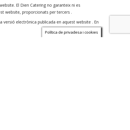
website. El Dien Catering no garanteix ni es
t website, proporcionats per tercers .
a versió electrònica publicada en aquest website . En
Política de privadesa i cookies
s en ell. El Dien Catering realitza els màxims esforços
durant la mateixa.
onsable dels perjudicis, de qualsevol índole, que
t dissenyat el lloc web.
Tampoc es responsabilitza o garanteix que el contingut o
g serà responsable per les pèrdues , danys o perjudicis
nformàtics o els provocats per la introducció de virus. El
 En particular , no es fa responsable de cap manera de
e naturalesa financera.
er a les quals ha estat dissenyat.