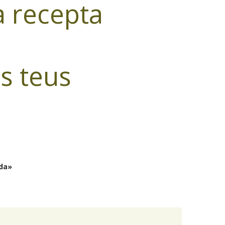
a recepta
s teus
ada»