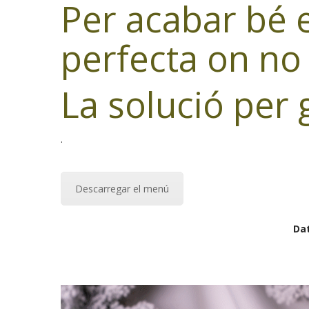
Per acabar bé e
perfecta on no 
La solució per 
.
Descarregar el menú
Dat