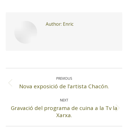
Author:
Enric
Post
navigation
PREVIOUS
Nova exposició de l’artista Chacón.
Previous
post:
NEXT
Gravació del programa de cuina a la Tv la
Next
Xarxa.
post: