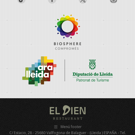
Menú footer
C/ Estacio, 28 - 25680 Vallfogona de Balaguer - (Lleida ) ESPAÑA - Tel.