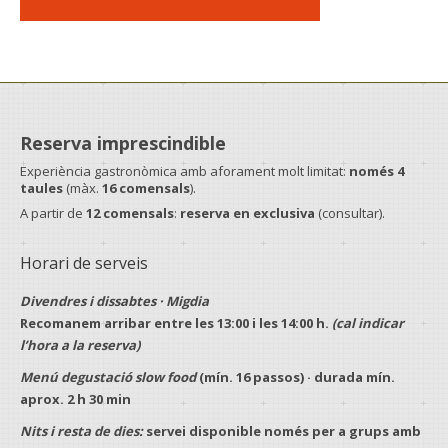
Reserva imprescindible
Experiència gastronòmica amb aforament molt limitat:
només 4
taules
(màx.
16 comensals
).
A partir de
12 comensals
:
reserva en exclusiva
(consultar).
Horari de serveis
Divendres i dissabtes · Migdia
Recomanem arribar entre les
13:00
i les
14:00 h
.
(cal indicar
l’hora a la reserva)
Menú degustació slow food
(mín.
16 passos
) · durada mín.
aprox.
2 h 30 min
Nits i resta de dies:
servei disponible només per a
grups
amb