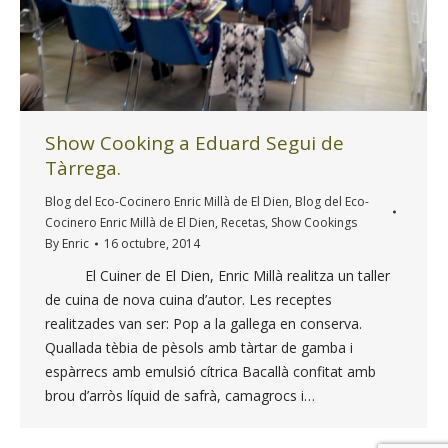
Show Cooking a Eduard Segui de
Tàrrega.
Blog del Eco-Cocinero Enric Millà de El Dien
,
Blog del Eco-
Cocinero Enric Millà de El Dien
,
Recetas
,
Show Cookings
By
Enric
16 octubre, 2014
El Cuiner de El Dien, Enric Millà realitza un taller
de cuina de nova cuina d’autor. Les receptes
realitzades van ser: Pop a la gallega en conserva.
Quallada tèbia de pèsols amb tàrtar de gamba i
espàrrecs amb emulsió cítrica Bacallà confitat amb
brou d’arròs líquid de safrà, camagrocs i…