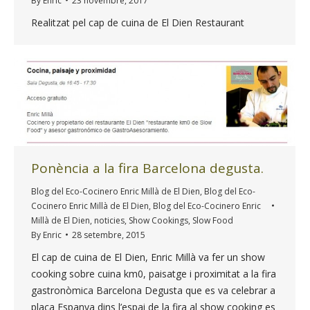
By
Enric
23 novembre, 2017
Realitzat pel cap de cuina de El Dien Restaurant
Ponència a la fira Barcelona degusta.
Blog del Eco-Cocinero Enric Millà de El Dien
,
Blog del Eco-
Cocinero Enric Millà de El Dien
,
Blog del Eco-Cocinero Enric
Millà de El Dien
,
noticies
,
Show Cookings
,
Slow Food
By
Enric
28 setembre, 2015
El cap de cuina de El Dien, Enric Millà va fer un show
cooking sobre cuina km0, paisatge i proximitat a la fira
gastronòmica Barcelona Degusta que es va celebrar a
plaça Espanya dins l’espai de la fira al show cooking es