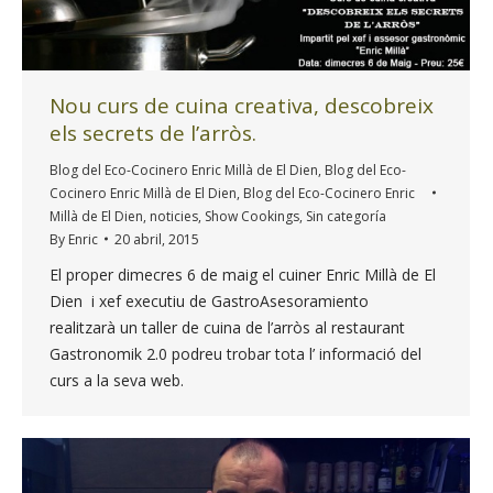
Nou curs de cuina creativa, descobreix
els secrets de l’arròs.
Blog del Eco-Cocinero Enric Millà de El Dien
,
Blog del Eco-
Cocinero Enric Millà de El Dien
,
Blog del Eco-Cocinero Enric
Millà de El Dien
,
noticies
,
Show Cookings
,
Sin categoría
By
Enric
20 abril, 2015
El proper dimecres 6 de maig el cuiner Enric Millà de El
Dien i xef executiu de GastroAsesoramiento
realitzarà un taller de cuina de l’arròs al restaurant
Gastronomik 2.0 podreu trobar tota l’ informació del
curs a la seva web.