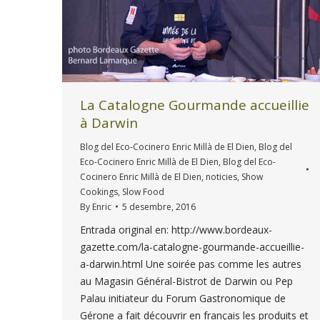
La Catalogne Gourmande accueillie
à Darwin
Blog del Eco-Cocinero Enric Millà de El Dien
,
Blog del
Eco-Cocinero Enric Millà de El Dien
,
Blog del Eco-
Cocinero Enric Millà de El Dien
,
noticies
,
Show
Cookings
,
Slow Food
By
Enric
5 desembre, 2016
Entrada original en: http://www.bordeaux-
gazette.com/la-catalogne-gourmande-accueillie-
a-darwin.html Une soirée pas comme les autres
au Magasin Général-Bistrot de Darwin ou Pep
Palau initiateur du Forum Gastronomique de
Gérone a fait découvrir en français les produits et