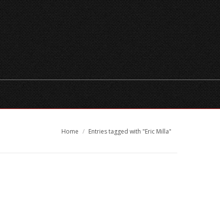
TEMPORADA
XECS REGAL
RESERVES
CATALÀ
You are here:
Home
Entries tagged with "Eric Milla"