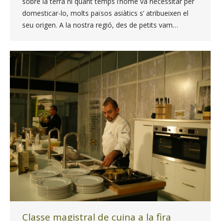
sobre la terra ni quant temps l’home va necessitar per
domesticar-lo, molts països asiàtics s’ atribueixen el
seu origen. A la nostra regió, des de petits vam…
Classe magistral de cuina a la fira