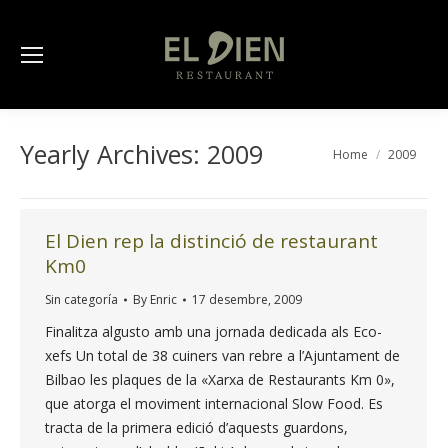
Yearly Archives:
2009
You are here:
Home
2009
El Dien rep la distinció de restaurant
Km0
Sin categoría
By
Enric
17 desembre, 2009
Finalitza algusto amb una jornada dedicada als Eco-
xefs Un total de 38 cuiners van rebre a l’Ajuntament de
Bilbao les plaques de la «Xarxa de Restaurants Km 0»,
que atorga el moviment internacional Slow Food. Es
tracta de la primera edició d’aquests guardons,