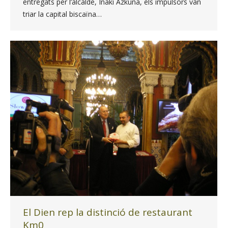
entregats per l’alcalde, Iñaki Azkuna, els impulsors van
triar la capital biscaïna…
El Dien rep la distinció de restaurant
Km0