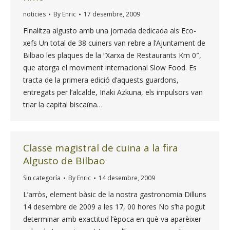
noticies
By
Enric
17 desembre, 2009
Finalitza algusto amb una jornada dedicada als Eco-
xefs Un total de 38 cuiners van rebre a l’Ajuntament de
Bilbao les plaques de la “Xarxa de Restaurants Km 0″,
que atorga el moviment internacional Slow Food. Es
tracta de la primera edició d’aquests guardons,
entregats per l’alcalde, Iñaki Azkuna, els impulsors van
triar la capital biscaïna…
Classe magistral de cuina a la fira
Algusto de Bilbao
Sin categoría
By
Enric
14 desembre, 2009
L’arròs, element bàsic de la nostra gastronomia Dilluns
14 desembre de 2009 a les 17, 00 hores No s’ha pogut
determinar amb exactitud l’època en què va aparèixer