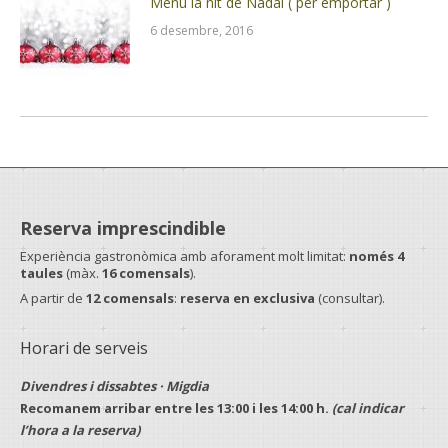
Menú la nit de Nadal ( per emportar )
6 desembre, 2016
Reserva imprescindible
Experiència gastronòmica amb aforament molt limitat:
només 4
taules
(màx.
16 comensals
).
A partir de
12 comensals
:
reserva en exclusiva
(consultar).
Horari de serveis
Divendres i dissabtes · Migdia
Recomanem arribar entre les
13:00
i les
14:00 h
.
(cal indicar
l’hora a la reserva)