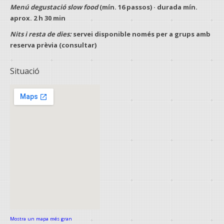
Menú degustació slow food
(mín.
16 passos
) · durada mín.
aprox.
2 h 30 min
Nits i resta de dies:
servei disponible només per a
grups
amb
reserva prèvia
(consultar)
Situació
Mostra un mapa més gran