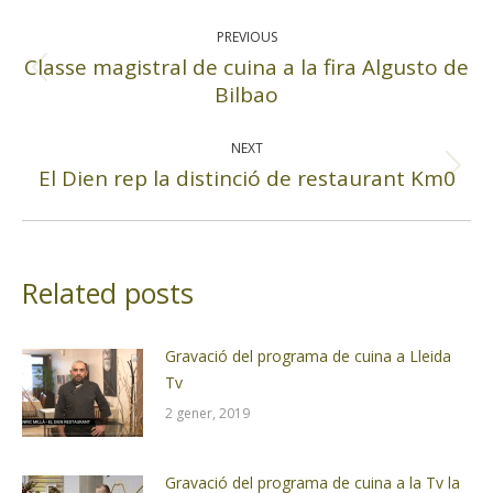
Post
navigation
PREVIOUS
Classe magistral de cuina a la fira Algusto de
Previous
Bilbao
post:
NEXT
El Dien rep la distinció de restaurant Km0
Next
post:
Related posts
Gravació del programa de cuina a Lleida
Tv
2 gener, 2019
Gravació del programa de cuina a la Tv la