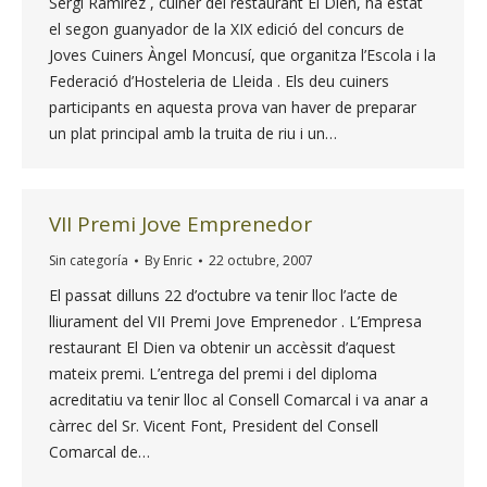
Sergi Ramírez , cuiner del restaurant El Dien, ha estat
el segon guanyador de la XIX edició del concurs de
Joves Cuiners Àngel Moncusí, que organitza l’Escola i la
Federació d’Hosteleria de Lleida . Els deu cuiners
participants en aquesta prova van haver de preparar
un plat principal amb la truita de riu i un…
VII Premi Jove Emprenedor
Sin categoría
By
Enric
22 octubre, 2007
El passat dilluns 22 d’octubre va tenir lloc l’acte de
lliurament del VII Premi Jove Emprenedor . L’Empresa
restaurant El Dien va obtenir un accèssit d’aquest
mateix premi. L’entrega del premi i del diploma
acreditatiu va tenir lloc al Consell Comarcal i va anar a
càrrec del Sr. Vicent Font, President del Consell
Comarcal de…