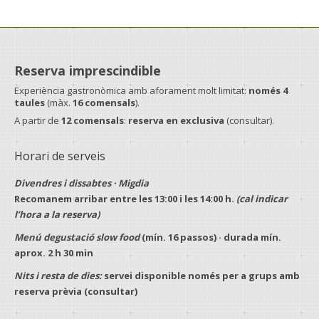
Reserva imprescindible
Experiència gastronòmica amb aforament molt limitat:
només 4
taules
(màx.
16 comensals
).
A partir de
12 comensals
:
reserva en exclusiva
(consultar).
Horari de serveis
Divendres i dissabtes · Migdia
Recomanem arribar entre les
13:00
i les
14:00 h
.
(cal indicar
l’hora a la reserva)
Menú degustació slow food
(mín.
16 passos
) · durada mín.
aprox.
2 h 30 min
Nits i resta de dies:
servei disponible només per a
grups
amb
reserva prèvia
(consultar)