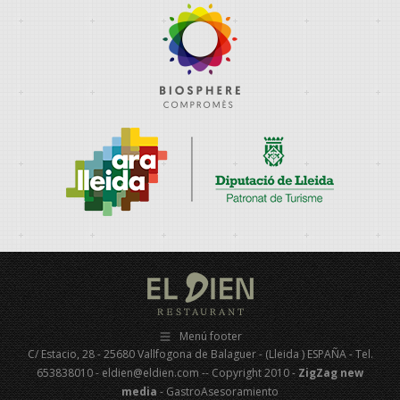
Menú footer
C/ Estacio, 28 - 25680 Vallfogona de Balaguer - (Lleida ) ESPAÑA - Tel.
653838010 - eldien@eldien.com -- Copyright 2010 -
ZigZag new
media
- GastroAsesoramiento