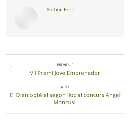
Author:
Enric
Post
navigation
PREVIOUS
VII Premi Jove Emprenedor
Previous
post:
NEXT
El Dien obté el segon lloc al concurs Angel
Next
Moncusi.
post: