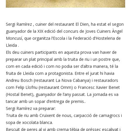
Sergi Ramírez , cuiner del restaurant El Dien, ha estat el segon
guanyador de la XIX edició del concurs de Joves Cuiners Àngel
Moncusí, que organitza l’Escola i la Federació d’Hosteleria de
Lleida .
Els deu cuiners participants en aquesta prova van haver de
preparar un plat principal amb la truita de riu i un postre que,
com en cada edició i com no podia ser d’altra manera, té la
fruita de Lleida com a protagonista. Entre el jurat hi havia
Andreu Bosch (restaurant La Nova Cabanya) i restauradors
com Felip Llofriu (restaurant Omm) o Francesc Xavier Benet
(Hostal Benet), guanyador de l’any passat. La jornada es va
tancar amb un sopar d’entrega de premis..
Sergi Ramírez va preparar:
Truita de riu amb Cruixent de nous, carpacció de camagrocs i
sopa de xocolata blanca.
Bescuit de peres al vi amb crema tèbia de préssec escalivat i