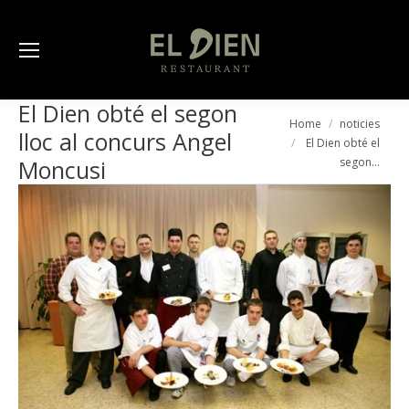
El Dien obté el segon
You are here:
Home
noticies
lloc al concurs Angel
El Dien obté el
segon…
Moncusi