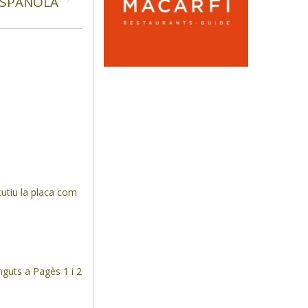
ESPAÑOLA
cutiu la placa com
guts a Pagès 1 i 2