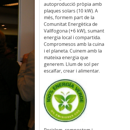
autoproducció pròpia amb
plaques solars (10 kW). A
més, formem part de la
Comunitat Energètica de
Vallfogona (+6 kW), sumant
energia local i compartida.
Compromesos amb la cuina
i el planeta. Cuinem amb la
mateixa energia que
generem. Llum de sol per
escalfar, crear i alimentar.
Reciclem, compostem i