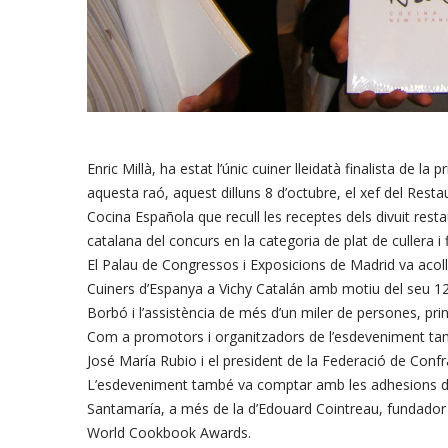
Enric Millà, ha estat l’únic cuiner lleidatà finalista de 
aquesta raó, aquest dilluns 8 d’octubre, el xef del Rest
Cocina Española que recull les receptes dels divuit resta
catalana del concurs en la categoria de plat de cullera i 
El Palau de Congressos i Exposicions de Madrid va acolli
Cuiners d’Espanya a Vichy Catalán amb motiu del seu 12
Borbó i l’assistència de més d’un miler de persones, princ
Com a promotors i organitzadors de l’esdeveniment tamb
José María Rubio i el president de la Federació de Conf
L’esdeveniment també va comptar amb les adhesions del
Santamaría, a més de la d’Edouard Cointreau, fundador d
World Cookbook Awards.