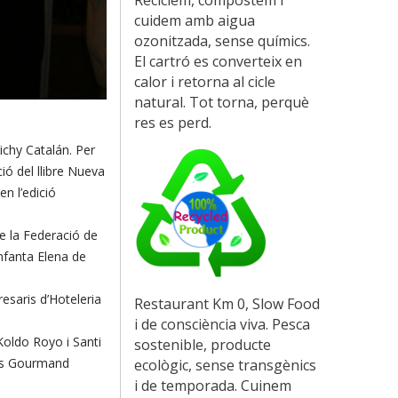
cuidem amb aigua
ozonitzada, sense químics.
El cartró es converteix en
calor i retorna al cicle
natural. Tot torna, perquè
res es perd.
Vichy Catalán. Per
ió del llibre Nueva
en l’edició
de la Federació de
nfanta Elena de
esaris d’Hoteleria
Restaurant Km 0, Slow Food
i de consciència viva. Pesca
Koldo Royo i Santi
sostenible, producte
nals Gourmand
ecològic, sense transgènics
i de temporada. Cuinem