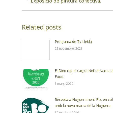
Exposició de pintura col·lectiva.
Previous
post:
Related posts
Programa de Tv Lleida
25 novembre, 2021
El Dien rep el cargol Net de la ma 
Food
3 març, 2020
Recepta a Noguerament Bo, en col.
amb la nova marca de la Noguera
30 octubre, 2019