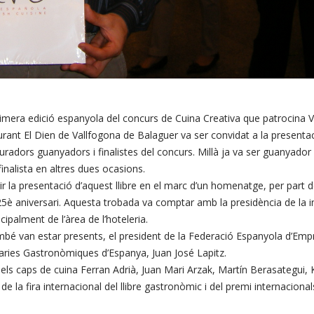
la primera edició espanyola del concurs de Cuina Creativa que patrocina 
aurant El Dien de Vallfogona de Balaguer va ser convidat a la presentac
uradors guanyadors i finalistes del concurs. Millà ja va ser guanyador 
finalista en altres dues ocasions.
r la presentació d’aquest llibre en el marc d’un homenatge, per part 
5è aniversari. Aquesta trobada va comptar amb la presidència de la i
ipalment de l’àrea de l’hoteleria.
é van estar presents, el president de la Federació Espanyola d’Empr
raries Gastronòmiques d’Espanya, Juan José Lapitz.
s caps de cuina Ferran Adrià, Juan Mari Arzak, Martín Berasategui, 
e la fira internacional del llibre gastronòmic i del premi internacio