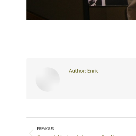
Author:
Enric
Post
navigation
PREVIOUS