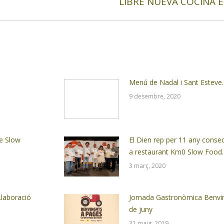
LIBRE NUEVA COCINA 
Next
post:
Menú de Nadal i Sant Esteve.
9 desembre, 2020
de Slow
El Dien rep per 11 any conse
a restaurant Km0 Slow Food.
3 març, 2020
laboració
Jornada Gastronòmica Benvin
de juny
31 maig, 2019