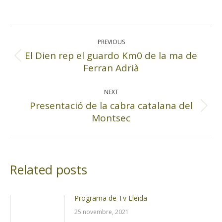
Post
navigation
PREVIOUS
El Dien rep el guardo Km0 de la ma de
Previous
Ferran Adrià
post:
NEXT
Presentació de la cabra catalana del
Next
Montsec
post:
Related posts
Programa de Tv Lleida
25 novembre, 2021