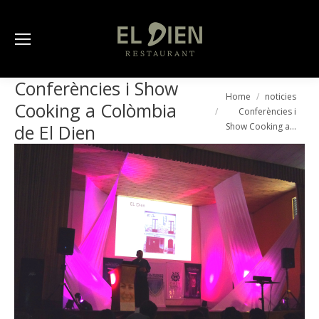
Conferències i Show
You are here:
Home
noticies
Cooking a Colòmbia
Conferències i
Show Cooking a…
de El Dien