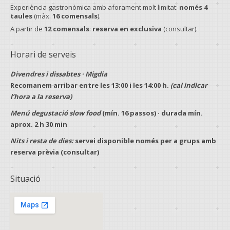
Experiència gastronòmica amb aforament molt limitat:
només 4
taules
(màx.
16 comensals
).
A partir de
12 comensals
:
reserva en exclusiva
(consultar).
Horari de serveis
Divendres i dissabtes · Migdia
Recomanem arribar entre les
13:00
i les
14:00 h
.
(cal indicar
l’hora a la reserva)
Menú degustació slow food
(mín.
16 passos
) · durada mín.
aprox.
2 h 30 min
Nits i resta de dies:
servei disponible només per a
grups
amb
reserva prèvia
(consultar)
Situació