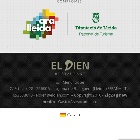
Menú footer
C/ Estacio, 28 - 25680 Vallfogona de Balaguer - (Lleida ) ESPAÑA - Tel.
653838010 - eldien@eldien.com -- Copyright 2010 -
ZigZag new
media
- GastroAsesoramiento
Català