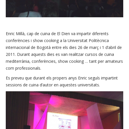
Enric
Millà
, cap
de cuina de
El Dien
va impartir
diferents
conferències
i show
cooking
a la Universitat Politècnica
internacional
de Bogotà
entre els
dies 26
de març i
1 d’abril de
2011.
Durant aquests
dies
es van realitzar
cursos
de cuina
mediterrània
,
conferències
,
show
cooking
…
tant
per
amateurs
com professionals
.
Es
preveu que
durant
els
propers anys
Enric
seguís
impartint
sessions
de cuina
d’autor
en aquestes
universitats
.