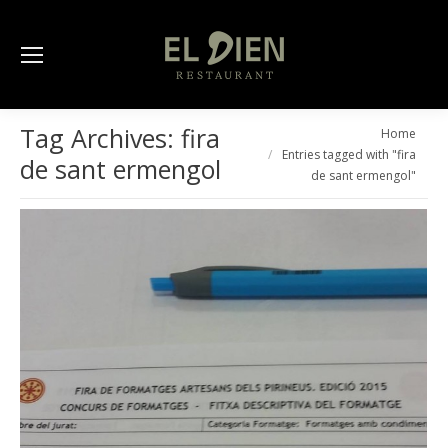
Tag Archives:
fira
You are here:
Home
Entries tagged with "fira
de sant ermengol
de sant ermengol"