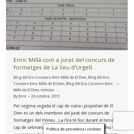
Enric Millà com a jurat del concurs de
formatges de La Seu d’Urgell.
Blog del Eco-Cocinero Enric Millà de El Dien
,
Blog del Eco-
Cocinero Enric Millà de El Dien
,
Blog del Eco-Cocinero Enric
Millà de El Dien
,
noticies
By
Enric
23 octubre, 2015
Per segona vegada el cap de cuina i propietari de El
Dien es un dels membres del jurat del concurs de
formatges del Pirineu . La Fira té lloc durant el tercer
cap de setmana d’octubre i acull en un espai comú una
Política de privadesa i cookies