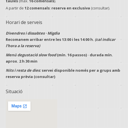
taules
(màx.
16 comensals
).
A partir de
12 comensals
:
reserva en exclusiva
(consultar).
Horari de serveis
Divendres i dissabtes · Migdia
Recomanem arribar entre les
13:00
i les
14:00 h
.
(cal indicar
l’hora a la reserva)
Menú degustació slow food
(mín.
16 passos
) · durada mín.
aprox.
2 h 30 min
Nits i resta de dies:
servei disponible només per a
grups
amb
reserva prèvia
(consultar)
Situació