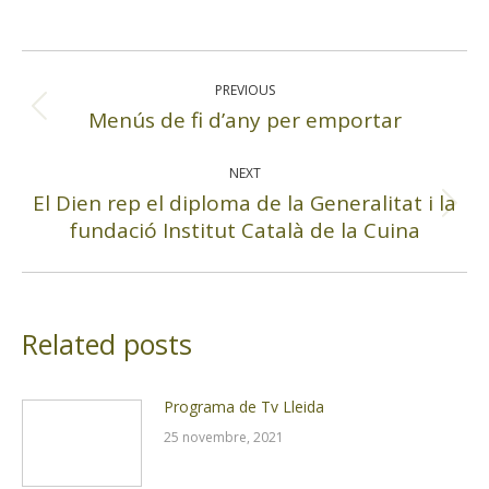
Post
navigation
PREVIOUS
Menús de fi d’any per emportar
Previous
post:
NEXT
El Dien rep el diploma de la Generalitat i la
Next
fundació Institut Català de la Cuina
post:
Related posts
Programa de Tv Lleida
25 novembre, 2021