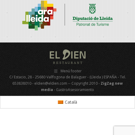
Menú footer
C/ Estacio, 28 - 25680 Vallfogona de Balaguer - (Lleida ) ESPAÑA - Tel.
653838010 - eldien@eldien.com -- Copyright 2010 -
ZigZag new
media
- GastroAsesoramiento
Català