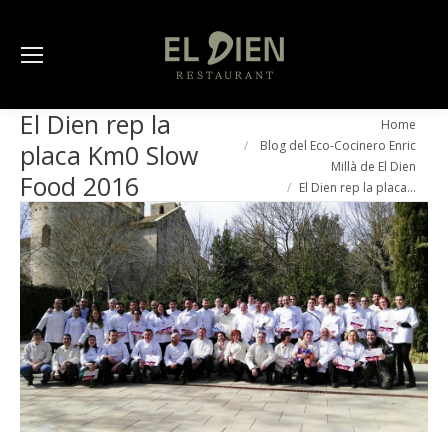
El Dien rep la
You are here:
Home
Blog del Eco-Cocinero Enric
placa Km0 Slow
Millà de El Dien
Food 2016
El Dien rep la placa…