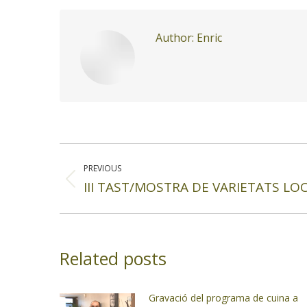
Author:
Enric
Post
navigation
PREVIOUS
III TAST/MOSTRA DE VARIETATS LO
Previous
post:
Related posts
Gravació del programa de cuina a