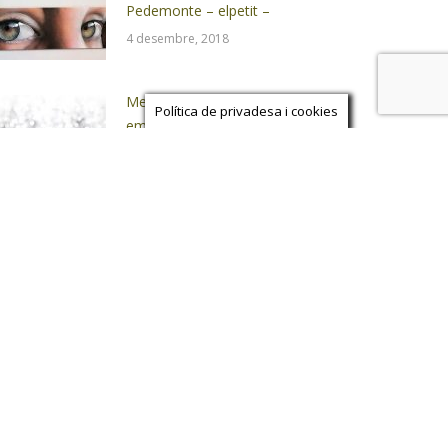
Pedemonte – elpetit –
4 desembre, 2018
Menú la nit de Nadal ( per
Política de privadesa i cookies
emportar )
6 desembre, 2016
ials