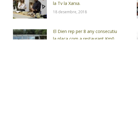
la Tv la Xarxa.
18 desembre, 2018
El Dien rep per 8 any consecutiu
la placa com a restaurant Km0
Slow Food.
13 març, 2017
is
Situació
Xarxes soc
tes · Migdia
r entre les
(cal indicar
)