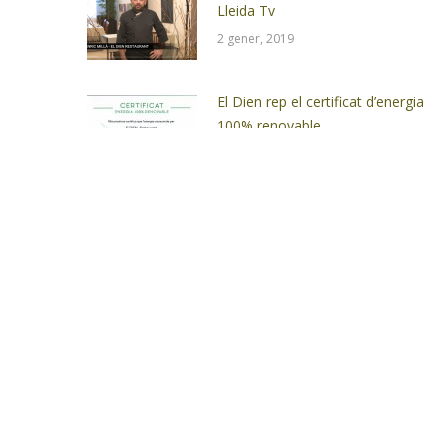
Lleida Tv
2 gener, 2019
El Dien rep el certificat d’energia
100% renovable
21 novembre, 2017
Reserva
Horari de serve
imprescindible
Divendres i dissab
Experiència gastronòmica amb
Recomanem arriba
aforament molt limitat:
només 4
taules
(màx.
16 comensals
).
13:00
i les
14:00 h
.
l’hora a la reserva
A partir de
12 comensals
: