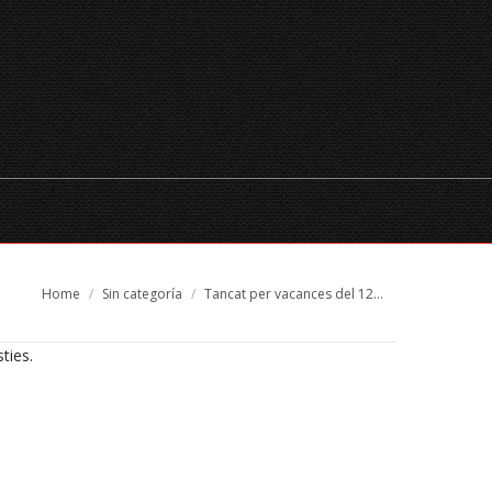
TEMPORADA
XECS REGAL
RESERVES
CATALÀ
You are here:
Home
Sin categoría
Tancat per vacances del 12…
ties.