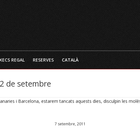
INICI
EL RESTAURANT
CARTA 
XECS REGAL
RESERVES
CATALÀ
22 de setembre
naries i Barcelona, estarem tancats aquests dies, disculpin les molès
7 setembre, 2011