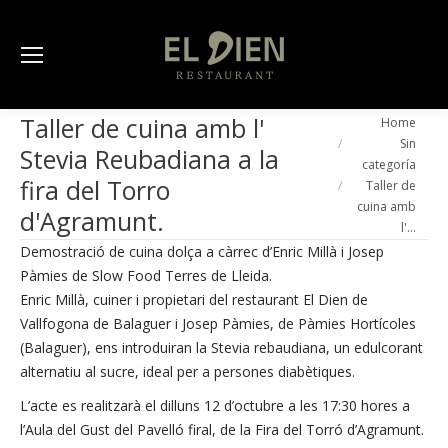
Taller de cuina amb l'
You are here:
Home
Sin
Stevia Reubadiana a la
categoría
fira del Torro
Taller de
cuina amb
d'Agramunt.
l'…
Demostració de cuina dolça a càrrec d’Enric Millà i Josep
Pàmies de Slow Food Terres de Lleida.
Enric Millà, cuiner i propietari del restaurant El Dien de
Vallfogona de Balaguer i Josep Pàmies, de Pàmies Hortícoles
(Balaguer), ens introduiran la Stevia rebaudiana, un edulcorant
alternatiu al sucre, ideal per a persones diabètiques.
L’acte es realitzarà el dilluns 12 d’octubre a les 17:30 hores a
l’Aula del Gust del Pavelló firal, de la Fira del Torró d’Agramunt.