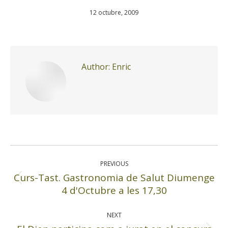
12 octubre, 2009
Author:
Enric
Post
navigation
PREVIOUS
Curs-Tast. Gastronomia de Salut Diumenge
Previous
4 d'Octubre a les 17,30
post:
NEXT