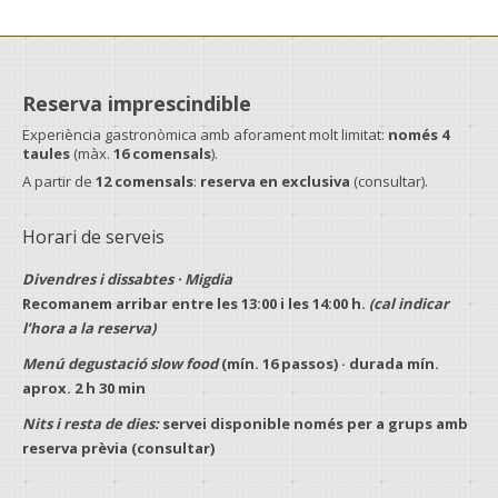
Reserva imprescindible
Experiència gastronòmica amb aforament molt limitat:
només 4
taules
(màx.
16 comensals
).
A partir de
12 comensals
:
reserva en exclusiva
(consultar).
Horari de serveis
Divendres i dissabtes · Migdia
Recomanem arribar entre les
13:00
i les
14:00 h
.
(cal indicar
l’hora a la reserva)
Menú degustació slow food
(mín.
16 passos
) · durada mín.
aprox.
2 h 30 min
Nits i resta de dies:
servei disponible només per a
grups
amb
reserva prèvia
(consultar)