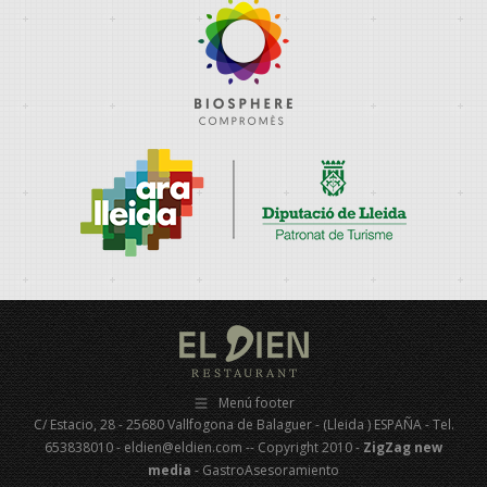
Menú footer
C/ Estacio, 28 - 25680 Vallfogona de Balaguer - (Lleida ) ESPAÑA - Tel.
653838010 - eldien@eldien.com -- Copyright 2010 -
ZigZag new
media
- GastroAsesoramiento