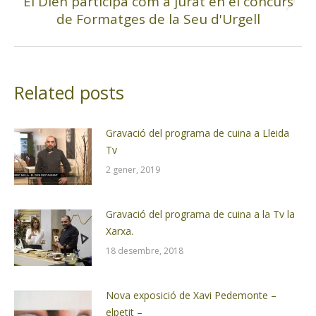
El Dien participa com a jurat en el concurs
Next
de Formatges de la Seu d'Urgell
post:
Related posts
Gravació del programa de cuina a Lleida
Tv
2 gener, 2019
Gravació del programa de cuina a la Tv la
Xarxa.
18 desembre, 2018
Nova exposició de Xavi Pedemonte –
elpetit –