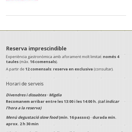
Reserva imprescindible
Experiència gastronòmica amb aforament molt limitat:
només 4
taules
(màx.
16 comensals
).
A partir de
12 comensals
:
reserva en exclusiva
(consultar).
Horari de serveis
Divendres i dissabtes · Migdia
Recomanem arribar entre les
13:00
i les
14:00 h
.
(cal indicar
l’hora a la reserva)
Menú degustació slow food
(mín.
16 passos
) · durada mín.
aprox.
2 h 30 min