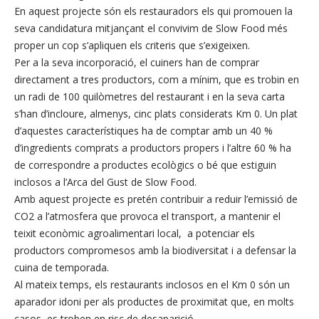
En aquest projecte són els restauradors els qui promouen la
seva candidatura mitjançant el convivim de Slow Food més
proper un cop s’apliquen els criteris que s’exigeixen.
Per a la seva incorporació, el cuiners han de comprar
directament a tres productors, com a mínim, que es trobin en
un radi de 100 quilòmetres del restaurant i en la seva carta
s’han d’incloure, almenys, cinc plats considerats Km 0. Un plat
d’aquestes característiques ha de comptar amb un 40 %
d’ingredients comprats a productors propers i l’altre 60 % ha
de correspondre a productes ecològics o bé que estiguin
inclosos a l’Arca del Gust de Slow Food.
Amb aquest projecte es pretén contribuir a reduir l’emissió de
CO2 a l’atmosfera que provoca el transport, a mantenir el
teixit econòmic agroalimentari local, a potenciar els
productors compromesos amb la biodiversitat i a defensar la
cuina de temporada.
Al mateix temps, els restaurants inclosos en el Km 0 són un
aparador idoni per als productes de proximitat que, en molts
casos, es troben en risc de desaparició.