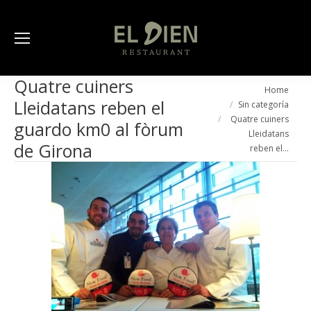
Quatre cuiners
You are here:
Home
Lleidatans reben el
Sin categoría
Quatre cuiners
guardo km0 al fòrum
Lleidatans
de Girona
reben el…