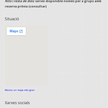
Nits i resta de dies:
servei disponible només per a
grups
amb
reserva prèvia
(consultar)
Situació
Mostra un mapa més gran
Xarxes socials