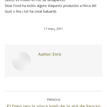
Slow Food ha inclòs alguns d’aquests productes a l’Arca del
Gust o fins i tot ha creat baluards.
17 març, 2011
Author:
Enric
Post
navigation
PREVIOUS
El Dien rep la placa km0 de la mà de Ferran