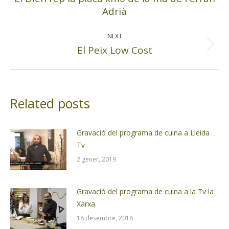
Previous
Adrià
post:
NEXT
El Peix Low Cost
Next
post:
Related posts
Gravació del programa de cuina a Lleida
Tv
2 gener, 2019
Gravació del programa de cuina a la Tv la
Xarxa.
18 desembre, 2018