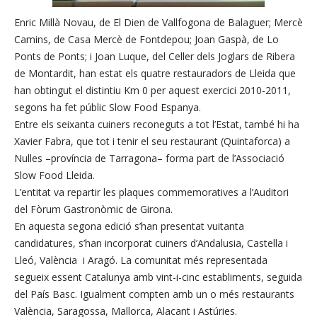
Enric Millà Novau, de El Dien de Vallfogona de Balaguer; Mercè
Camins, de Casa Mercè de Fontdepou; Joan Gaspà, de Lo
Ponts de Ponts; i Joan Luque, del Celler dels Joglars de Ribera
de Montardit, han estat els quatre restauradors de Lleida que
han obtingut el distintiu Km 0 per aquest exercici 2010-2011,
segons ha fet públic Slow Food Espanya.
Entre els seixanta cuiners reconeguts a tot l’Estat, també hi ha
Xavier Fabra, que tot i tenir el seu restaurant (Quintaforca) a
Nulles –província de Tarragona– forma part de l’Associació
Slow Food Lleida.
L’entitat va repartir les plaques commemoratives a l’Auditori
del Fòrum Gastronòmic de Girona.
En aquesta segona edició s’han presentat vuitanta
candidatures, s’han incorporat cuiners d’Andalusia, Castella i
Lleó, València i Aragó. La comunitat més representada
segueix essent Catalunya amb vint-i-cinc establiments, seguida
del País Basc. Igualment compten amb un o més restaurants
València, Saragossa, Mallorca, Alacant i Astúries.