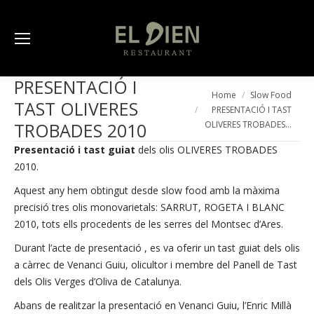
PRESENTACIÓ I
You are here:
Home
Slow Food
TAST OLIVERES
PRESENTACIÓ I TAST
OLIVERES TROBADES…
TROBADES 2010
Presentació i tast guiat
dels olis OLIVERES TROBADES
2010.
Aquest any hem obtingut desde slow food amb la màxima
precisió tres olis monovarietals: SARRUT, ROGETA I BLANC
2010, tots ells procedents de les serres del Montsec d’Ares.
Durant l’acte de presentació , es va oferir un tast guiat dels olis
a càrrec de Venanci Guiu, olicultor i membre del Panell de Tast
dels Olis Verges d’Oliva de Catalunya.
Abans de realitzar la presentació en Venanci Guiu, l’Enric Millà