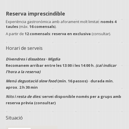
Reserva imprescindible
Experiència gastronòmica amb aforament molt limitat:
només 4
taules
(màx.
16 comensals
).
A partir de
12 comensals
:
reserva en exclusiva
(consultar).
Horari de serveis
Divendres i dissabtes · Migdia
Recomanem arribar entre les
13:00
i les
14:00 h
.
(cal indicar
l’hora a la reserva)
Menú degustació slow food
(mín.
16 passos
) · durada mín.
aprox.
2 h 30 min
Nits i resta de dies:
servei disponible només per a
grups
amb
reserva prèvia
(consultar)
Situació