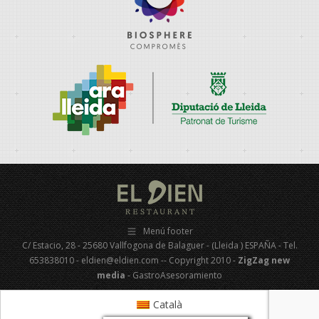
Menú footer
C/ Estacio, 28 - 25680 Vallfogona de Balaguer - (Lleida ) ESPAÑA - Tel.
653838010 - eldien@eldien.com -- Copyright 2010 -
ZigZag new
media
- GastroAsesoramiento
Català