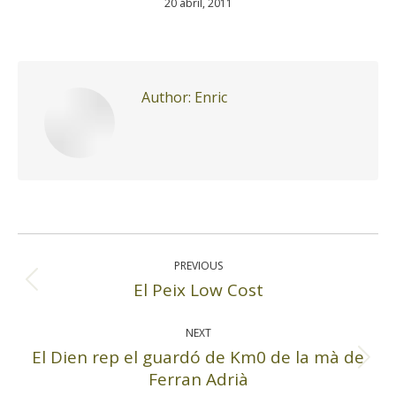
20 abril, 2011
Author:
Enric
Post
navigation
PREVIOUS
El Peix Low Cost
Previous
post:
NEXT
El Dien rep el guardó de Km0 de la mà de
Next
Ferran Adrià
post: