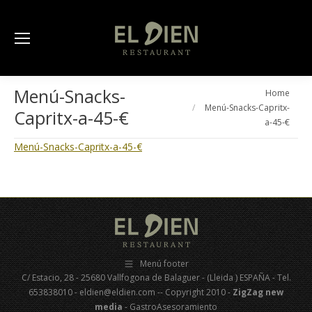
Menú-Snacks-
You are here:
Home
Menú-Snacks-Capritx-
Capritx-a-45-€
a-45-€
Menú-Snacks-Capritx-a-45-€
Menú footer
C/ Estacio, 28 - 25680 Vallfogona de Balaguer - (Lleida ) ESPAÑA - Tel.
653838010 - eldien@eldien.com -- Copyright 2010 -
ZigZag new
media
- GastroAsesoramiento