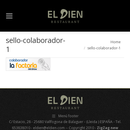
sello-colaborador-
You are here:
Home
1
sello-colaborador-1
Menú footer
C/ Estacio, 28 - 25680 Vallfogona de Balaguer - (Lleida ) ESPAÑA - Tel.
653838010 - eldien@eldien.com -- Copyright 2010 -
ZigZag new