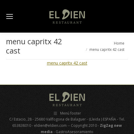
menu capritx 42
You are here:
Home
cast
menu capritx 42 cast
menu capritx 42 cast
Menú footer
C/ Estacio, 28 - 25680 Vallfogona de Balaguer - (Lleida ) ESPAÑA - Tel.
653838010 - eldien@eldien.com -- Copyright 2010 -
ZigZag new
media
- GastroAsesoramiento