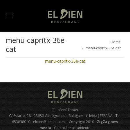
menu-capritx-36e-
You are here:
Home
cat
menu-capritx-36e-cat
menu-capritx-36e-cat
Menú footer
C/ Estacio, 28 - 25680 Vallfogona de Balaguer - (Lleida ) ESPAÑA - Tel.
653838010 - eldien@eldien.com -- Copyright 2010 -
ZigZag new
media
- GastroAsesoramiento