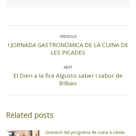
Post
navigation
PREVIOUS
I JORNADA GASTRONÒMICA DE LA CUINA DE
Previous
LES PICADES
post:
NEXT
El Dien a la fira Algusto saber i sabor de
Next
Bilbao
post:
Related posts
Gravació del programa de cuina a Lleida