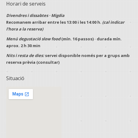
Horari de serveis
Divendres i dissabtes · Migdia
Recomanem arribar entre les
13:00
i les
14:00 h
.
(cal indicar
l’hora a la reserva)
Menú degustació slow food
(mín.
16 passos
) · durada mín.
aprox.
2 h 30 min
Nits i resta de dies:
servei disponible només per a
grups
amb
reserva prèvia
(consultar)
Situació