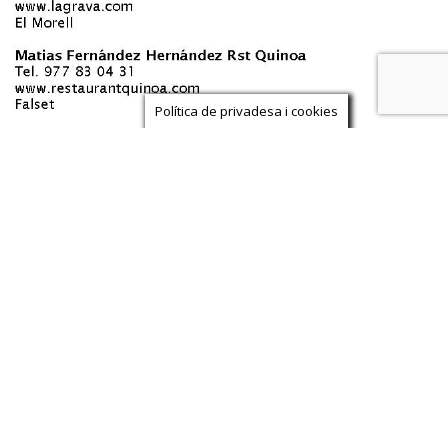
Política de privadesa i cookies
 - Tel. 653838010 - eldien@eldien.com -- Copyright 2010 -
ZigZag
new media
- GastroAsesoramiento