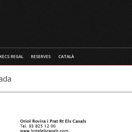
INICI
EL RESTAURANT
CARTA 
XECS REGAL
RESERVES
CATALÀ
tada