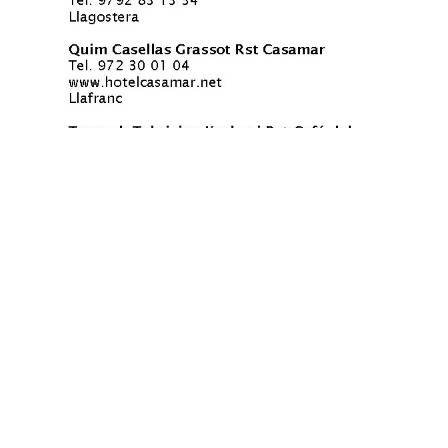
C/ Estacio, 28 - 25680 Vallfogona de Balaguer - (Lleida ) ESPAÑA
Català
Español
(
Spanish
)