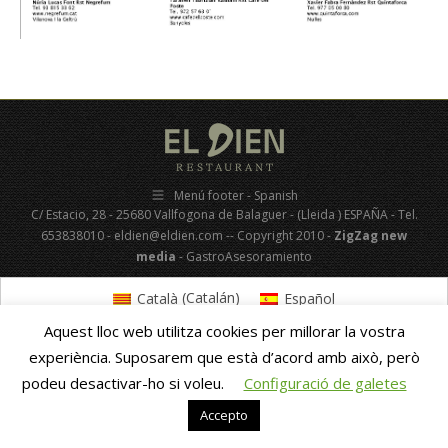
Menú footer - Spanish
C/ Estacio, 28 - 25680 Vallfogona de Balaguer - (Lleida ) ESPAÑA - Tel.
653838010 - eldien@eldien.com -- Copyright 2010 -
ZigZag new
media
- GastroAsesoramiento
Català
(
Catalán
)
Español
Aquest lloc web utilitza cookies per millorar la vostra
experiència. Suposarem que està d’acord amb això, però
podeu desactivar-ho si voleu.
Configuració de galetes
Accepto