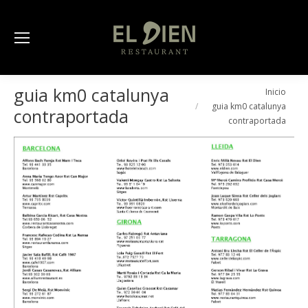
guia km0 catalunya
Estás aquí:
Inicio
guia km0 catalunya
contraportada
contraportada