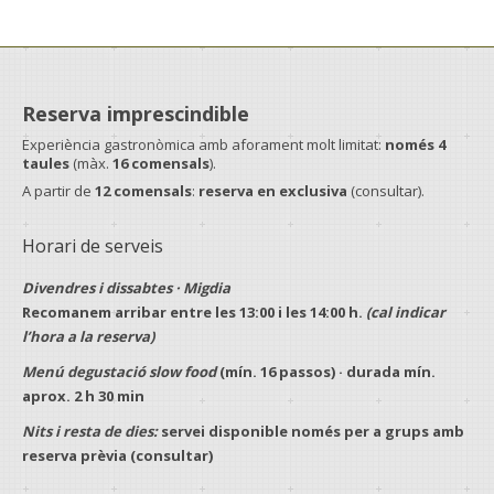
Reserva imprescindible
Experiència gastronòmica amb aforament molt limitat:
només 4
taules
(màx.
16 comensals
).
A partir de
12 comensals
:
reserva en exclusiva
(consultar).
Horari de serveis
Divendres i dissabtes · Migdia
Recomanem arribar entre les
13:00
i les
14:00 h
.
(cal indicar
l’hora a la reserva)
Menú degustació slow food
(mín.
16 passos
) · durada mín.
aprox.
2 h 30 min
Nits i resta de dies:
servei disponible només per a
grups
amb
reserva prèvia
(consultar)