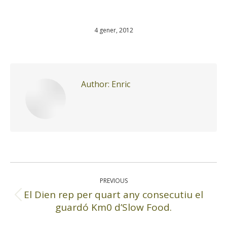
4 gener, 2012
Author:
Enric
Post
navigation
PREVIOUS
El Dien rep per quart any consecutiu el
Previous
guardó Km0 d’Slow Food.
post: