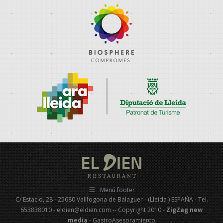
Menú footer
C/ Estacio, 28 - 25680 Vallfogona de Balaguer - (Lleida ) ESPAÑA - Tel.
653838010 - eldien@eldien.com -- Copyright 2010 -
ZigZag new
media
- GastroAsesoramiento