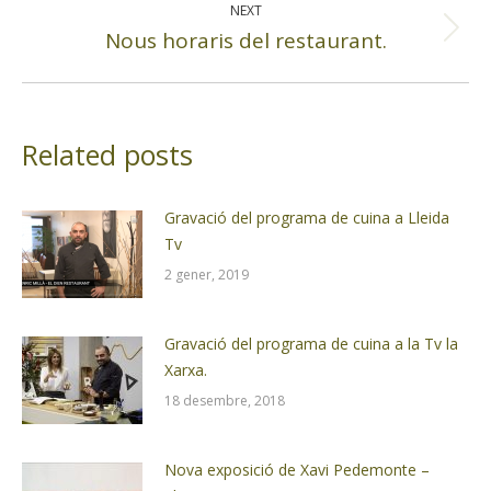
NEXT
Nous horaris del restaurant.
Next
post:
Related posts
Gravació del programa de cuina a Lleida
Tv
2 gener, 2019
Gravació del programa de cuina a la Tv la
Xarxa.
18 desembre, 2018
Nova exposició de Xavi Pedemonte –