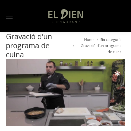
Gravació d'un
You are here:
Home
Sin categoría
programa de
Gravació d'un programa
de cuina
cuina