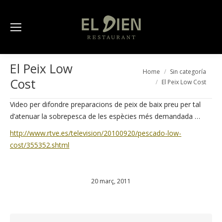
El Peix Low
You are here:
Home
Sin categoría
Cost
El Peix Low Cost
Video per difondre preparacions de peix de baix preu per tal
d’atenuar la sobrepesca de les espècies més demandada …
http://www.rtve.es/television/20100920/pescado-low-
cost/355352.shtml
20 març, 2011