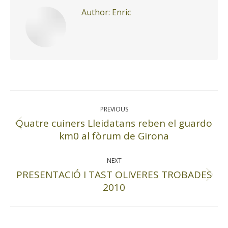
Author:
Enric
Post
navigation
PREVIOUS
Quatre cuiners Lleidatans reben el guardo
Previous
km0 al fòrum de Girona
post:
NEXT
PRESENTACIÓ I TAST OLIVERES TROBADES
Next
2010
post: