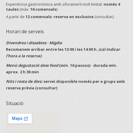
Experiència gastronòmica amb aforament molt limitat:
només 4
taules
(màx.
16 comensals
).
A partir de
12 comensals
:
reserva en exclusiva
(consultar).
Horari de serveis
Divendres i dissabtes · Migdia
Recomanem arribar entre les
13:00
i les
14:00 h
.
(cal indicar
l’hora a la reserva)
Menú degustació slow food
(mín.
16 passos
) · durada mín.
aprox.
2 h 30 min
Nits i resta de dies:
servei disponible només per a
grups
amb
reserva prèvia
(consultar)
Situació