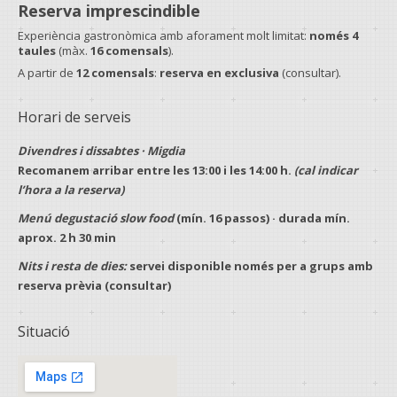
Reserva imprescindible
Experiència gastronòmica amb aforament molt limitat:
només 4
taules
(màx.
16 comensals
).
A partir de
12 comensals
:
reserva en exclusiva
(consultar).
Horari de serveis
Divendres i dissabtes · Migdia
Recomanem arribar entre les
13:00
i les
14:00 h
.
(cal indicar
l’hora a la reserva)
Menú degustació slow food
(mín.
16 passos
) · durada mín.
aprox.
2 h 30 min
Nits i resta de dies:
servei disponible només per a
grups
amb
reserva prèvia
(consultar)
Situació