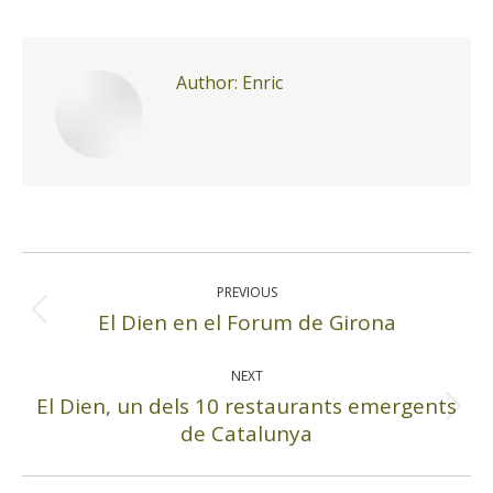
Author:
Enric
Post
navigation
PREVIOUS
El Dien en el Forum de Girona
Previous
post:
NEXT
El Dien, un dels 10 restaurants emergents
Next
de Catalunya
post: