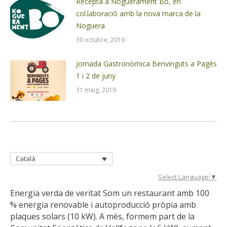
Recepta a Noguerament Bo, en
col.laboració amb la nova marca de la
Noguera
30 octubre, 2019
Jornada Gastronòmica Benvinguts a Pagès
1 i 2 de juny
31 maig, 2019
Català
Select Language
▼
Energia verda de veritat Som un restaurant amb 100
% energia renovable i autoproducció pròpia amb
plaques solars (10 kW). A més, formem part de la