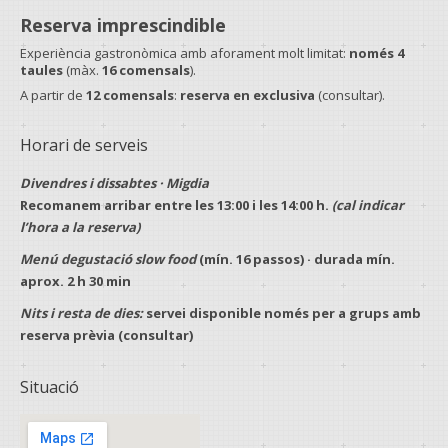
Reserva imprescindible
Experiència gastronòmica amb aforament molt limitat:
només 4
taules
(màx.
16 comensals
).
A partir de
12 comensals
:
reserva en exclusiva
(consultar).
Horari de serveis
Divendres i dissabtes · Migdia
Recomanem arribar entre les
13:00
i les
14:00 h
.
(cal indicar
l’hora a la reserva)
Menú degustació slow food
(mín.
16 passos
) · durada mín.
aprox.
2 h 30 min
Nits i resta de dies:
servei disponible només per a
grups
amb
reserva prèvia
(consultar)
Situació