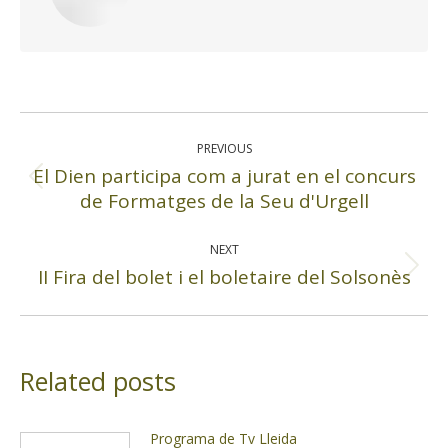
Post
navigation
PREVIOUS
El Dien participa com a jurat en el concurs
Previous
de Formatges de la Seu d'Urgell
post:
NEXT
II Fira del bolet i el boletaire del Solsonès
Next
post:
Related posts
Programa de Tv Lleida