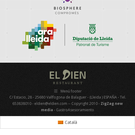
Menú footer
C/ Estacio, 28 - 25680 Vallfogona de Balaguer - (Lleida ) ESPAÑA - Tel.
653838010 - eldien@eldien.com -- Copyright 2010 -
ZigZag new
media
- GastroAsesoramiento
Català