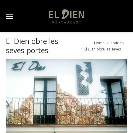
El Dien obre les
You are here:
Home
noticies
seves portes
El Dien obre les seves…