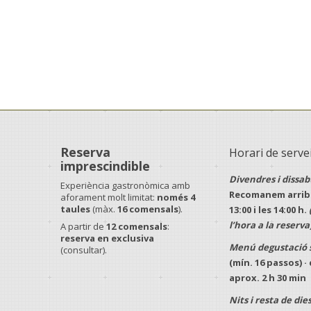
Reserva
Horari de serve
imprescindible
Divendres i dissab
Experiència gastronòmica amb
Recomanem arriba
aforament molt limitat:
només 4
taules
(màx.
16 comensals
).
13:00
i les
14:00 h
.
l’hora a la reserva
A partir de
12 comensals
:
reserva en exclusiva
Menú degustació 
(consultar).
(mín.
16 passos
) 
aprox.
2 h 30 min
Nits i resta de dies