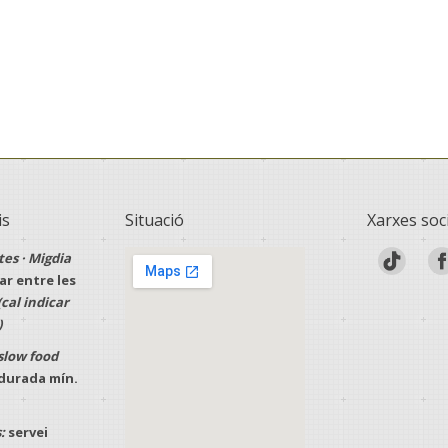
is
Situació
Xarxes soc
tes · Migdia
r entre les
(cal indicar
)
slow food
· durada mín.
:
servei