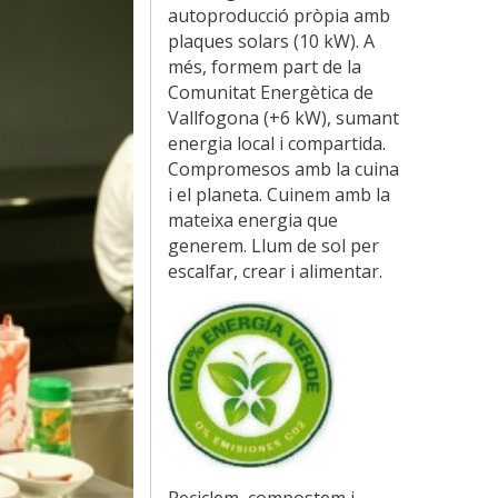
autoproducció pròpia amb
plaques solars (10 kW). A
més, formem part de la
Comunitat Energètica de
Vallfogona (+6 kW), sumant
energia local i compartida.
Compromesos amb la cuina
i el planeta. Cuinem amb la
mateixa energia que
generem. Llum de sol per
escalfar, crear i alimentar.
Reciclem, compostem i