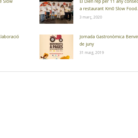
de Slow
El Dien rep per 11 any conse
a restaurant Km0 Slow Food.
3 març, 2020
laboració
Jornada Gastronòmica Benvin
de juny
31 maig, 2019