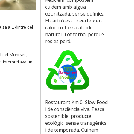
cuidem amb aigua
ozonitzada, sense químics.
El cartró es converteix en
calor i retorna al cicle
 sala 2 dintre del
natural. Tot torna, perquè
res es perd.
l del Montsec,
om interpretava un
Restaurant Km 0, Slow Food
i de consciència viva. Pesca
sostenible, producte
ecològic, sense transgènics
i de temporada. Cuinem