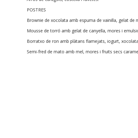
POSTRES
Brownie de xocolata amb espuma de vainilla, gelat de m
Mousse de torró amb gelat de canyella, mores i emulsi
Borratxo de ron amb plàtans flamejats, iogurt, xocolata
Semi-fred de mato amb mel, mores i fruits secs caramel-