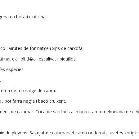
gona en horari d’oficina.
o , virutes de formatge i xips de carxofa.
nat d’allioli d�all escalivat i piquillos..
les especies
.
 crema de formatge de cabra.
 botifarra negra i bacó cruixent.
 fideus de calamar. Coca de sardines al martini, amb melmelada de ceba
íquid de pinyons. Saltejat de calamarsets amb ou ferrat, favetes xoriç 