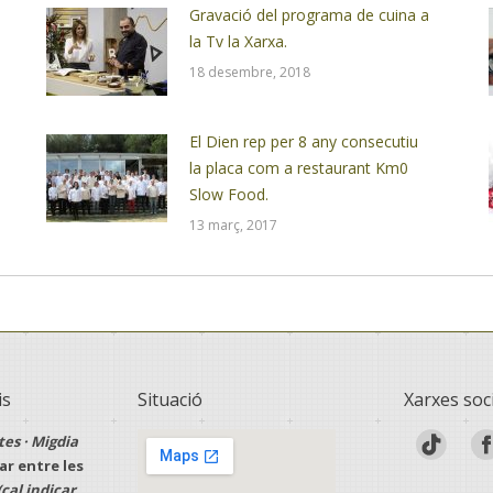
Gravació del programa de cuina a
la Tv la Xarxa.
18 desembre, 2018
El Dien rep per 8 any consecutiu
la placa com a restaurant Km0
Slow Food.
13 març, 2017
is
Situació
Xarxes soc
tes · Migdia
r entre les
(cal indicar