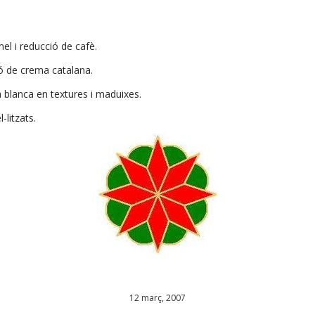
el i reducció de cafè.
ó de crema catalana.
 blanca en textures i maduixes.
litzats.
12 març, 2007