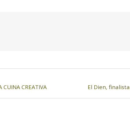
A CUINA CREATIVA
El Dien, finalis
Next
post: