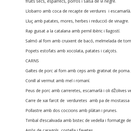
fruits secs, espàrrecs, porros i salsa de vi negre.
Llobarro amb coca de recapte de verdures i escamarlà.
Lluç amb patates, mores, herbes i reducció de vinagre.
Rap guisat a la catalana amb pernil ibèric i llagostí.
Salmó al forn amb cruixent de bacó, melmelada de tomà
Popets estofats amb xocolata, patates i calçots.
CARNS
Galtes de porc al forn amb ceps amb gratinat de poma.
Conill al vermut amb mel i romaní.
Peus de porc amb carreretes, escamarlà i oli dŽolives v
Carre de xai farcit de verduretes amb pa de mostassa i 
Pollastre amb dos coccions amb plàtan i prunes.
Timbal d’escalivada amb bistec de vedella i formatge de
Arròs de caragols, costella i favetes.