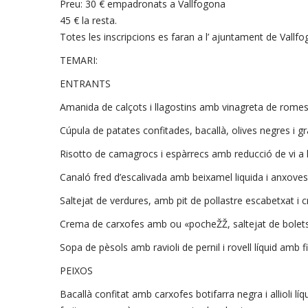
Preu: 30 € empadronats a Vallfogona
45 € la resta.
Totes les inscripcions es faran a l’ ajuntament de Vallfo
TEMARI:
ENTRANTS
Amanida de calçots i llagostins amb vinagreta de romesc
Cúpula de patates confitades, bacallà, olives negres i grati
Risotto de camagrocs i espàrrecs amb reducció de vi a 
Canaló fred d’escalivada amb beixamel liquida i anxoves
Saltejat de verdures, amb pit de pollastre escabetxat i
Crema de carxofes amb ou «pocheŽŽ, saltejat de bolets ,
Sopa de pèsols amb ravioli de pernil i rovell líquid amb
PEIXOS
Bacallà confitat amb carxofes botifarra negra i allioli l