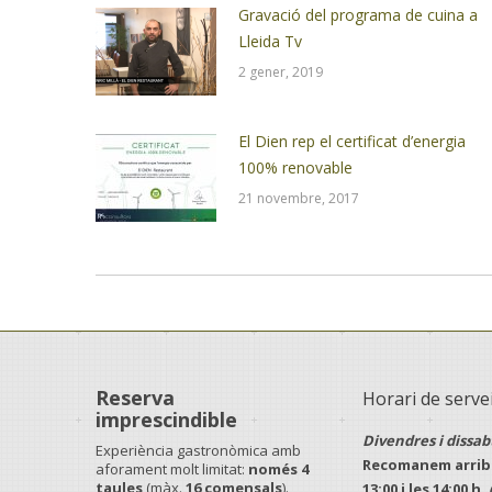
Gravació del programa de cuina a
Lleida Tv
2 gener, 2019
El Dien rep el certificat d’energia
100% renovable
21 novembre, 2017
Reserva
Horari de serve
imprescindible
Divendres i dissab
Experiència gastronòmica amb
Recomanem arriba
aforament molt limitat:
només 4
taules
(màx.
16 comensals
).
13:00
i les
14:00 h
.