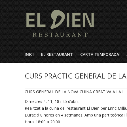
INICI
EL RESTAURANT
CARTA TEMPORADA
CURS PRACTIC GENERAL DE LA
CURS GENERAL DE LA NOVA CUINA CREATIVA A LA LL
Dimecres 4, 11, 18 i 25 d’abril.
Realitzat a la cuina del restaurant El Dien per Enric Millà.
Duració 8 hores en 4 setmanes. Amb una part teòrica i l’ 
Hora: 18:00 a 20:00