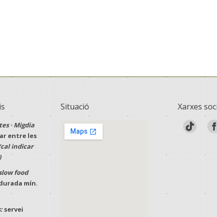
is
Situació
Xarxes soc
tes · Migdia
r entre les
(cal indicar
)
slow food
· durada mín.
:
servei