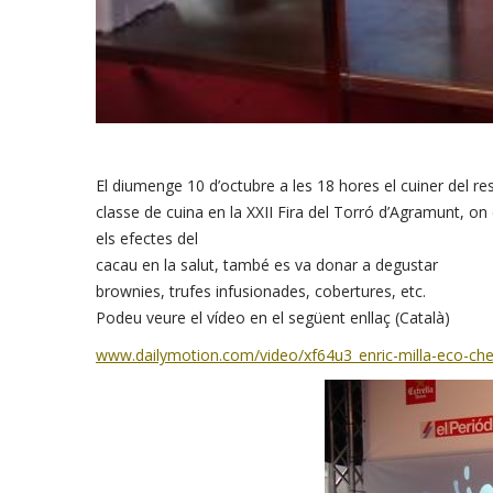
El
diumenge 10
d’octubre a
les
18
hores el
cuiner
del re
classe
de cuina
en la XXII
Fira
del Torró
d’Agramunt
,
on 
els efectes del
cacau
en la salut
,
també es va donar
a degustar
brownies
,
trufes
infusionades
,
cobertures
,
etc.
Podeu
veure
el vídeo
en el següent
enllaç
(
Català)
www.dailymotion.com/video/xf64u3_enric-milla-eco-ch