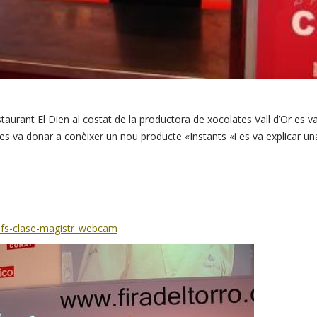
staurant El
Dien
al costat de la
productora
de xocolates
Vall d’Or
es va
es va donar
a conèixer un
nou
producte
«
Instants
«
i
es va explicar
un
efs-clase-magistr_webcam