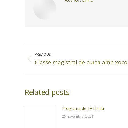
Author:
Enric
Post
navigation
PREVIOUS
Classe magistral de cuina amb xocol
Previous
post:
Related posts
Programa de Tv Lleida
25 novembre, 2021