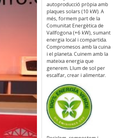
autoproducció pròpia amb
plaques solars (10 kW). A
més, formem part de la
Comunitat Energètica de
Vallfogona (+6 kW), sumant
energia local i compartida.
Compromesos amb la cuina
i el planeta. Cuinem amb la
mateixa energia que
generem. Llum de sol per
escalfar, crear i alimentar.
Reciclem, compostem i