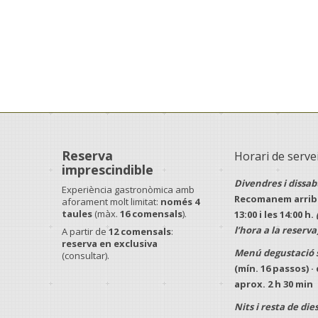
Reserva
Horari de serve
imprescindible
Divendres i dissab
Experiència gastronòmica amb
Recomanem arriba
aforament molt limitat:
només 4
taules
(màx.
16 comensals
).
13:00
i les
14:00 h
.
l’hora a la reserva
A partir de
12 comensals
:
reserva en exclusiva
Menú degustació 
(consultar).
(mín.
16 passos
) 
aprox.
2 h 30 min
Nits i resta de dies