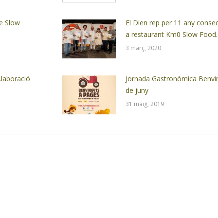
de Slow
El Dien rep per 11 any conse
a restaurant Km0 Slow Food.
3 març, 2020
laboració
Jornada Gastronòmica Benvin
de juny
31 maig, 2019