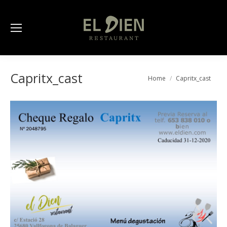
Capritx_cast
You are here:
Home
Capritx_cast