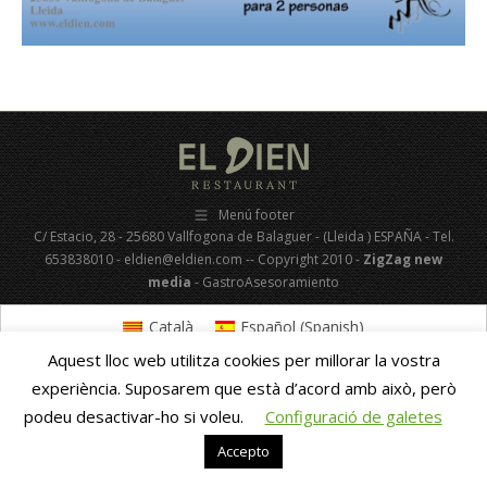
Menú footer
C/ Estacio, 28 - 25680 Vallfogona de Balaguer - (Lleida ) ESPAÑA - Tel.
653838010 - eldien@eldien.com -- Copyright 2010 -
ZigZag new
media
- GastroAsesoramiento
Català
Español
(
Spanish
)
Aquest lloc web utilitza cookies per millorar la vostra
experiència. Suposarem que està d’acord amb això, però
podeu desactivar-ho si voleu.
Configuració de galetes
Accepto