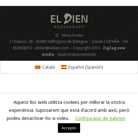
Menú footer
C/ Estacio, 28 - 25680 Vallfogona de Balaguer - (Lleida ) ESPAÑA - Tel.
653838010 - eldien@eldien.com -- Copyright 2010 -
ZigZag new
media
- GastroAsesoramiento
Català
Español
(
Spanish
)
Aquest lloc web utilitza cookies per millorar la vostra
experiència. Suposarem que està d’acord amb això, però
podeu desactivar-ho si voleu.
Configuració de galetes
Accepto