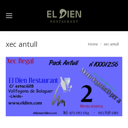
xec antull
You are here:
Home
xec antull