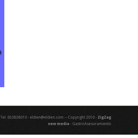
 - Tel. 653838010 - eldien@eldien.com -- Copyright 2010 -
ZigZag
new media
- GastroAsesoramiento