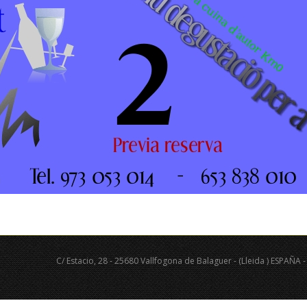
C/ Estacio, 28 - 25680 Vallfogona de Balaguer - (Lleida ) ESPAÑA