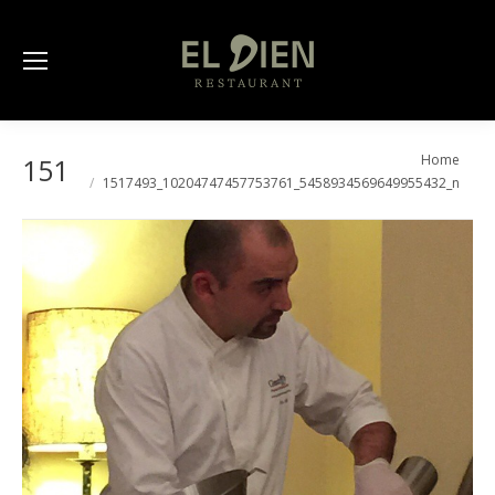
You are here:
Home
1517493_10204747457753761_5458
1517493_10204747457753761_5458934569649955432_n