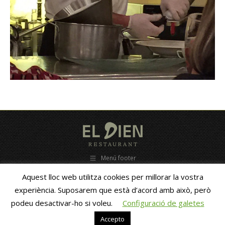
Menú footer
C/ Estacio, 28 - 25680 Vallfogona de Balaguer - (Lleida ) ESPAÑA - Tel.
Aquest lloc web utilitza cookies per millorar la vostra
653838010 - eldien@eldien.com -- Copyright 2010 -
ZigZag new
media
- GastroAsesoramiento
experiència. Suposarem que està d’acord amb això, però
podeu desactivar-ho si voleu.
Configuració de galetes
Català
Español
(
Spanish
)
Accepto