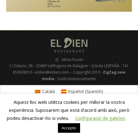
Menú footer
C/ Estacio, 28 - 25680 Vallfogona de Balaguer - (Lleida ) ESPAÑA - Tel.
653838010 - eldien@eldien.com -- Copyright 2010 -
ZigZag new
media
- GastroAsesoramiento
Català
Español
(
Spanish
)
Aquest lloc web utilitza cookies per millorar la vostra
experiència. Suposarem que està d’acord amb això, però
podeu desactivar-ho si voleu.
Configuració de galetes
Accepto