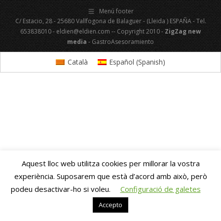
Menú footer
C/ Estacio, 28 - 25680 Vallfogona de Balaguer - (Lleida ) ESPAÑA - Tel.
653838010 - eldien@eldien.com -- Copyright 2010 -
ZigZag new
media
- GastroAsesoramiento
Català
Español
(
Spanish
)
Aquest lloc web utilitza cookies per millorar la vostra
experiència. Suposarem que està d’acord amb això, però
podeu desactivar-ho si voleu.
Configuració de galetes
Accepto