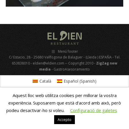
Menú footer
C/ Estacio, 28 - 25680 Vallfogona de Balaguer - (Lleida ) ESPAÑA - Tel.
653838010 - eldien@eldien.com -- Copyright 2010 -
ZigZag new
media
- GastroAsesoramiento
Català
Español
(
Spanish
)
Aquest lloc web utilitza cookies per millorar la vostra
experiència. Suposarem que està d’acord amb això, però
podeu desactivar-ho si voleu.
Configuració de galetes
Accepto