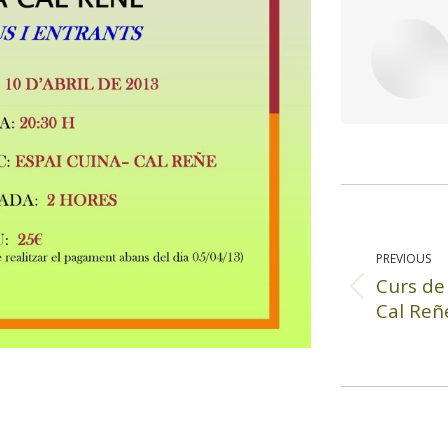
PREVIOUS
Curs de
Previous
Cal Reñ
post: