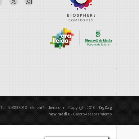
 - Tel. 653838010 - eldien@eldien.com -- Copyright 2010 -
ZigZag
new media
- GastroAsesoramiento