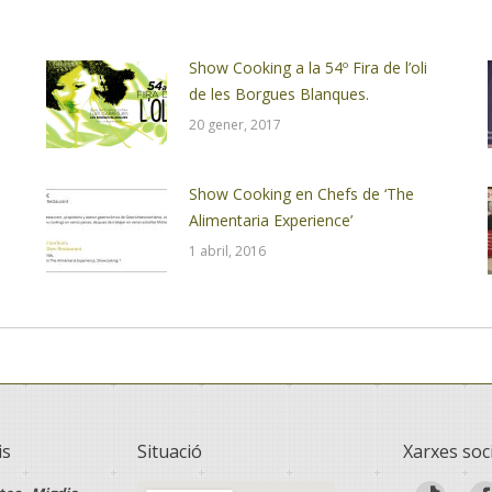
Show Cooking a la 54º Fira de l’oli
de les Borgues Blanques.
20 gener, 2017
Show Cooking en Chefs de ‘The
Alimentaria Experience’
1 abril, 2016
is
Situació
Xarxes soc