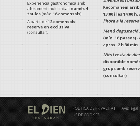
Divendres i dissab
Experiència gastronòmica amb
Recomanem arriba
aforament molt limitat:
només 4
taules
(màx.
16 comensals
).
13:00
i les
14:00 h
.
l’hora a la reserva
A partir de
12 comensals
:
reserva en exclusiva
Menú degustació 
(consultar).
(mín.
16 passos
) 
aprox.
2 h 30 min
Nits i resta de dies
disponible només
grups
amb
reserv
(consultar)
POLÍTICA DE PRIVACITAT
Avís legal
US DE COOKIES