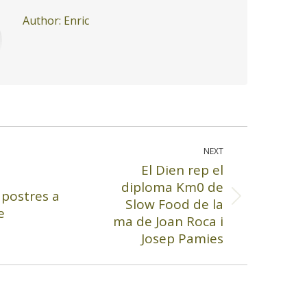
Author:
Enric
NEXT
El Dien rep el
diploma Km0 de
 postres a
Slow Food de la
Next
e
post:
ma de Joan Roca i
Josep Pamies