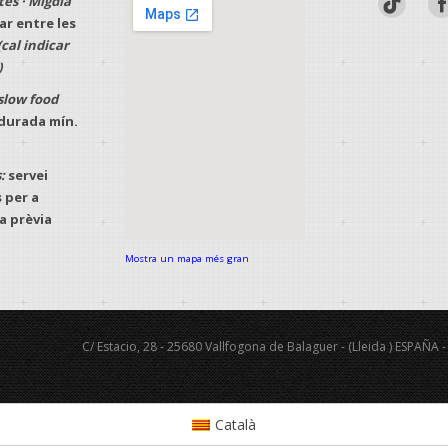
tes · Migdia
r entre les
(cal indicar
)
slow food
· durada mín.
:
servei
 per a
a prèvia
Mostra un mapa més gran
C/ Estacio, 28 - 25680 Vallfogona de Balaguer - (Lleida ) ESPAÑA
Català