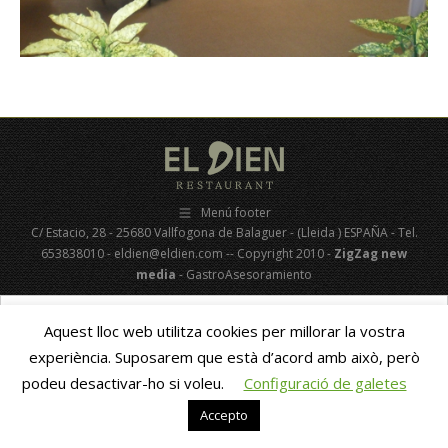
Menú footer
C/ Estacio, 28 - 25680 Vallfogona de Balaguer - (Lleida ) ESPAÑA - Tel.
653838010 - eldien@eldien.com -- Copyright 2010 -
ZigZag new
media
- GastroAsesoramiento
Català
Español
(
Spanish
)
Aquest lloc web utilitza cookies per millorar la vostra
experiència. Suposarem que està d’acord amb això, però
podeu desactivar-ho si voleu.
Configuració de galetes
Accepto