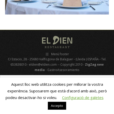
Menú footer
C/ Estacio, 28 - 25680 Vallfogona de Balaguer - (Lleida ) ESPAÑA - Tel.
653838010 - eldien@eldien.com -- Copyright 2010 -
ZigZag new
media
- GastroAsesoramiento
Català
Español
(
Spanish
)
Aquest lloc web utilitza cookies per millorar la vostra
experiència. Suposarem que està d’acord amb això, però
podeu desactivar-ho si voleu.
Configuració de galetes
Accepto