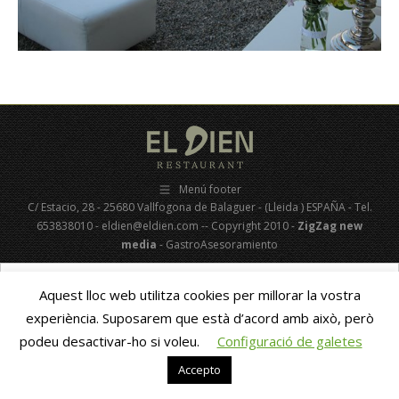
Menú footer
C/ Estacio, 28 - 25680 Vallfogona de Balaguer - (Lleida ) ESPAÑA - Tel.
653838010 - eldien@eldien.com -- Copyright 2010 -
ZigZag new
media
- GastroAsesoramiento
Català
Español
(
Spanish
)
Aquest lloc web utilitza cookies per millorar la vostra
experiència. Suposarem que està d’acord amb això, però
podeu desactivar-ho si voleu.
Configuració de galetes
Accepto