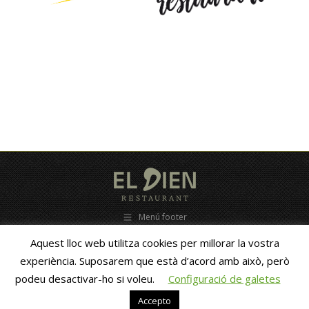
Menú footer
C/ Estacio, 28 - 25680 Vallfogona de Balaguer - (Lleida ) ESPAÑA - Tel.
Aquest lloc web utilitza cookies per millorar la vostra
653838010 - eldien@eldien.com -- Copyright 2010 -
ZigZag new
media
- GastroAsesoramiento
experiència. Suposarem que està d’acord amb això, però
podeu desactivar-ho si voleu.
Configuració de galetes
Català
Español
(
Spanish
)
Accepto