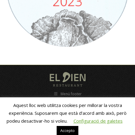
Menú footer
C/ Estacio, 28 - 25680 Vallfogona de Balaguer - (Lleida ) ESPAÑA - Tel.
Aquest lloc web utilitza cookies per millorar la vostra
653838010 - eldien@eldien.com -- Copyright 2010 -
ZigZag new
media
- GastroAsesoramiento
experiència. Suposarem que està d’acord amb això, però
podeu desactivar-ho si voleu.
Configuració de galetes
Català
Español
(
Spanish
)
Accepto