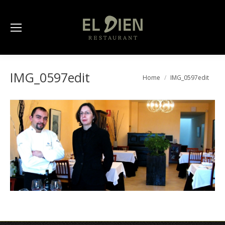
IMG_0597edit
You are here:
Home
IMG_0597edit