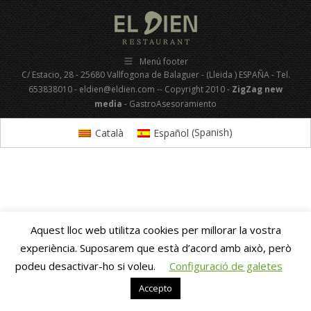
Menú footer
C/ Estacio, 28 - 25680 Vallfogona de Balaguer - (Lleida ) ESPAÑA - Tel.
653838010 - eldien@eldien.com -- Copyright 2010 -
ZigZag new
media
- GastroAsesoramiento
Català
Español
(
Spanish
)
Aquest lloc web utilitza cookies per millorar la vostra
experiència. Suposarem que està d’acord amb això, però
podeu desactivar-ho si voleu.
Configuració de galetes
Accepto