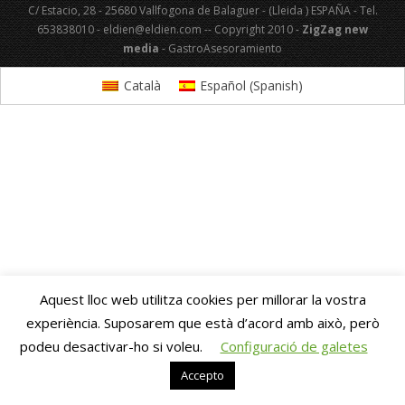
C/ Estacio, 28 - 25680 Vallfogona de Balaguer - (Lleida ) ESPAÑA - Tel.
653838010 - eldien@eldien.com -- Copyright 2010 -
ZigZag new
media
- GastroAsesoramiento
Català
Español
(
Spanish
)
Aquest lloc web utilitza cookies per millorar la vostra
experiència. Suposarem que està d’acord amb això, però
podeu desactivar-ho si voleu.
Configuració de galetes
Accepto