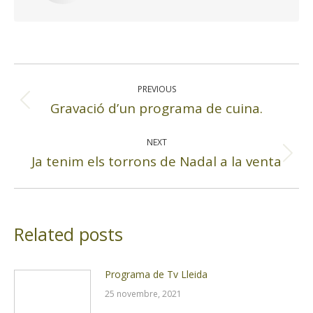
Post
navigation
PREVIOUS
Gravació d’un programa de cuina.
Previous
post:
NEXT
Ja tenim els torrons de Nadal a la venta
Next
post:
Related posts
Programa de Tv Lleida
25 novembre, 2021