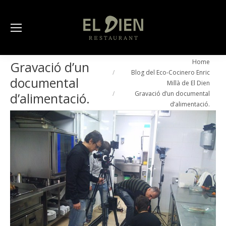
You are here:
Home
Gravació d’un
Blog del Eco-Cocinero Enric
documental
Millà de El Dien
Gravació d’un documental
d’alimentació.
d’alimentació.