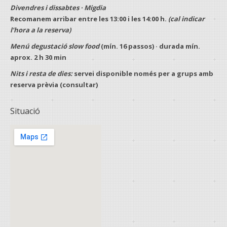
Divendres i dissabtes · Migdia
Recomanem arribar entre les
13:00
i les
14:00 h
.
(cal indicar
l’hora a la reserva)
Menú degustació slow food
(mín.
16 passos
) · durada mín.
aprox.
2 h 30 min
Nits i resta de dies:
servei disponible només per a
grups
amb
reserva prèvia
(consultar)
Situació