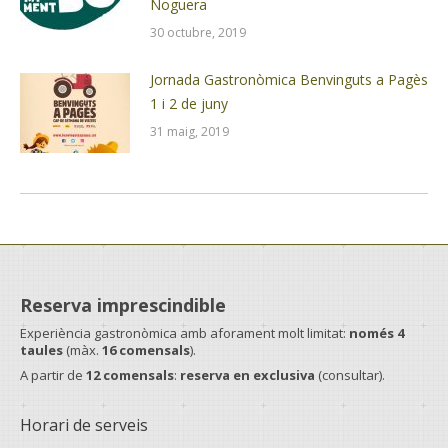
Noguera
30 octubre, 2019
Jornada Gastronòmica Benvinguts a Pagès
1 i 2 de juny
31 maig, 2019
Reserva imprescindible
Experiència gastronòmica amb aforament molt limitat:
només 4
taules
(màx.
16 comensals
).
A partir de
12 comensals
:
reserva en exclusiva
(consultar).
Horari de serveis